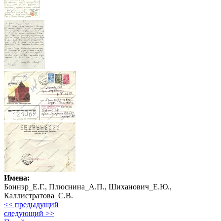
Имена:
Боннэр_Е.Г., Плюснина_А.П., Шиханович_Е.Ю.,
Каллистратова_С.В.
<< предыдущий
следующий >>