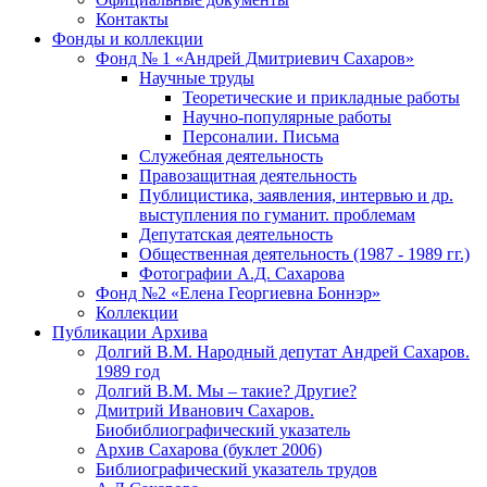
Контакты
Фонды и коллекции
Фонд № 1 «Андрей Дмитриевич Сахаров»
Научные труды
Теоретические и прикладные работы
Научно-популярные работы
Персоналии. Письма
Служебная деятельность
Правозащитная деятельность
Публицистика, заявления, интервью и др.
выступления по гуманит. проблемам
Депутатская деятельность
Общественная деятельность (1987 - 1989 гг.)
Фотографии А.Д. Сахарова
Фонд №2 «Елена Георгиевна Боннэр»
Коллекции
Публикации Архива
Долгий В.М. Народный депутат Андрей Сахаров.
1989 год
Долгий В.М. Мы – такие? Другие?
Дмитрий Иванович Сахаров.
Биобиблиографический указатель
Архив Сахарова (буклет 2006)
Библиографический указатель трудов