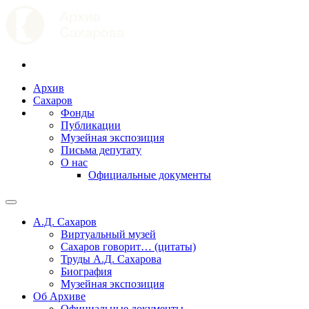
Архив
Сахаров
Фонды
Публикации
Музейная экспозиция
Письма депутату
О нас
Официальные документы
А.Д. Сахаров
Виртуальный музей
Сахаров говорит… (цитаты)
Труды А.Д. Сахарова
Биография
Музейная экспозиция
Об Архиве
Официальные документы