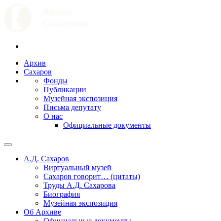
Архив
Сахаров
Фонды
Публикации
Музейная экспозиция
Письма депутату
О нас
Официальные документы
А.Д. Сахаров
Виртуальный музей
Сахаров говорит… (цитаты)
Труды А.Д. Сахарова
Биография
Музейная экспозиция
Об Архиве
Официальные документы