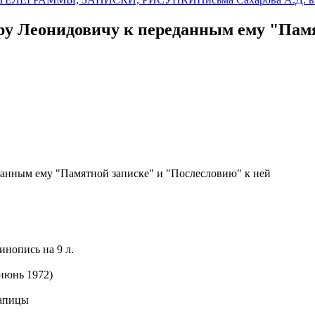
ру Леонидовичу к переданным ему "Памя
анным ему "Памятной записке" и "Послесловию" к ней
инопись на 9 л.
(июнь 1972)
Капицы