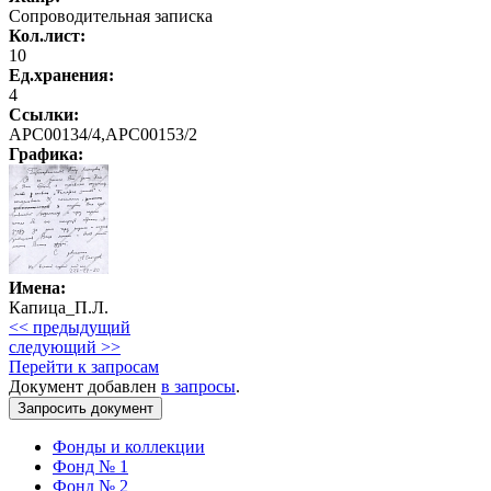
Сопроводительная записка
Кол.лист:
10
Ед.хранения:
4
Ссылки:
АРС00134/4,АРС00153/2
Графика
:
Имена:
Капица_П.Л.
<< предыдущий
следующий >>
Перейти к запросам
Документ добавлен
в запросы
.
Фонды и коллекции
Фонд № 1
Фонд № 2