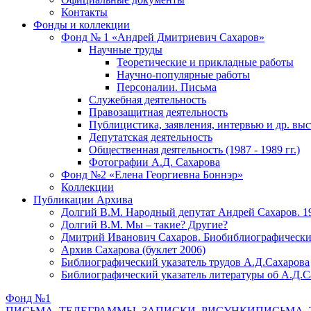
Контакты
Фонды и коллекции
Фонд № 1 «Андрей Дмитриевич Сахаров»
Научные труды
Теоретические и прикладные работы
Научно-популярные работы
Персоналии. Письма
Служебная деятельность
Правозащитная деятельность
Публицистика, заявления, интервью и др. вы
Депутатская деятельность
Общественная деятельность (1987 - 1989 гг.)
Фотографии А.Д. Сахарова
Фонд №2 «Елена Георгиевна Боннэр»
Коллекции
Публикации Архива
Долгий В.М. Народный депутат Андрей Сахаров. 1
Долгий В.М. Мы – такие? Другие?
Дмитрий Иванович Сахаров. Биобиблиографически
Архив Сахарова (буклет 2006)
Библиографический указатель трудов А.Д.Сахарова
Библиографический указатель литературы об А.Д.С
Фонд №1
ПИСЬМА, ТЕЛЕГРАММЫ, ЗАПИСКИ, РИСУНКИ
ПИСЬМА, 