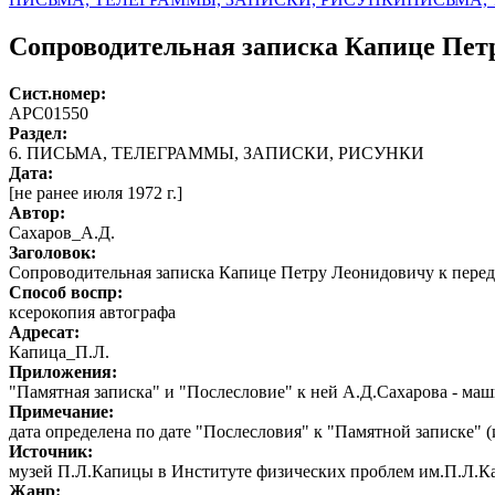
Сопроводительная записка Капице Пет
Сист.номер:
АРС01550
Раздел:
6. ПИСЬМА, ТЕЛЕГРАММЫ, ЗАПИСКИ, РИСУНКИ
Дата:
[не ранее июля 1972 г.]
Автор
:
Сахаров_А.Д.
Заголовок:
Сопроводительная записка Капице Петру Леонидовичу к перед
Способ воспр:
ксерокопия автографа
Адресат:
Капица_П.Л.
Приложения:
"Памятная записка" и "Послесловие" к ней А.Д.Сахарова - маш
Примечание:
дата определена по дате "Послесловия" к "Памятной записке" 
Источник:
музей П.Л.Капицы в Институте физических проблем им.П.Л.
Жанр: