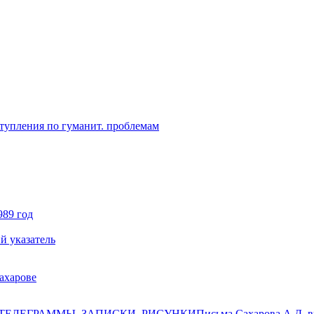
ступления по гуманит. проблемам
989 год
й указатель
ахарове
ТЕЛЕГРАММЫ, ЗАПИСКИ, РИСУНКИ
Письма Сахарова А.Д. в