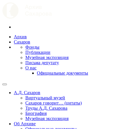
Архив
Сахаров
Фонды
Публикации
Музейная экспозиция
Письма депутату
О нас
Официальные документы
А.Д. Сахаров
Виртуальный музей
Сахаров говорит… (цитаты)
Труды А.Д. Сахарова
Биография
Музейная экспозиция
Об Архиве
Официальные документы