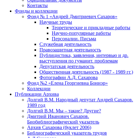
Контакты
Фонды и коллекции
Фонд № 1 «Андрей Дмитриевич Сахаров»
Научные труды
Теоретические и прикладные работы
Научно-популярные работы
Персоналии. Письма
Служебная деятельность
Правозащитная деятельность
Публицистика, заявления, интервью и др.
выступления по гуманит. проблемам
Депутатская деятельность
Общественная деятельность (1987 - 1989 гг.)
Фотографии А.Д. Сахарова
Фонд №2 «Елена Георгиевна Боннэр»
Коллекции
Публикации Архива
Долгий В.М. Народный депутат Андрей Сахаров.
1989 год
Долгий В.М. Мы – такие? Другие?
Дмитрий Иванович Сахаров.
Биобиблиографический указатель
Архив Сахарова (буклет 2006)
Библиографический указатель трудов