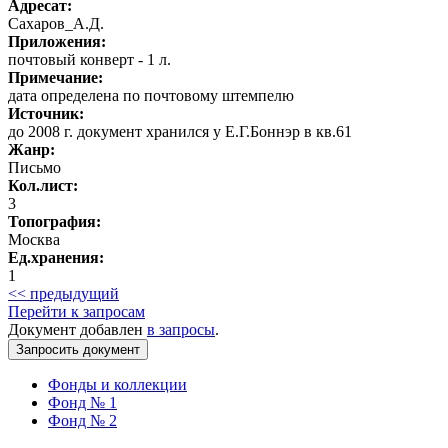
Адресат:
Сахаров_А.Д.
Приложения:
почтовый конверт - 1 л.
Примечание:
дата определена по почтовому штемпелю
Источник:
до 2008 г. документ хранился у Е.Г.Боннэр в кв.61
Жанр:
Письмо
Кол.лист:
3
Топография:
Москва
Ед.хранения:
1
<< предыдущий
Перейти к запросам
Документ добавлен
в запросы
.
Фонды и коллекции
Фонд № 1
Фонд № 2