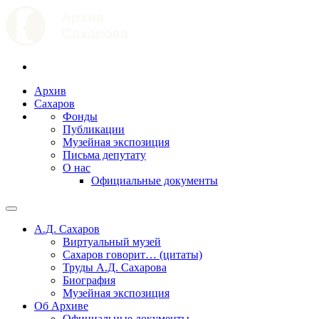
Архив
Сахаров
Фонды
Публикации
Музейная экспозиция
Письма депутату
О нас
Официальные документы
А.Д. Сахаров
Виртуальный музей
Сахаров говорит… (цитаты)
Труды А.Д. Сахарова
Биография
Музейная экспозиция
Об Архиве
Официальные документы