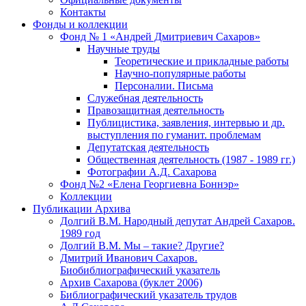
Контакты
Фонды и коллекции
Фонд № 1 «Андрей Дмитриевич Сахаров»
Научные труды
Теоретические и прикладные работы
Научно-популярные работы
Персоналии. Письма
Служебная деятельность
Правозащитная деятельность
Публицистика, заявления, интервью и др.
выступления по гуманит. проблемам
Депутатская деятельность
Общественная деятельность (1987 - 1989 гг.)
Фотографии А.Д. Сахарова
Фонд №2 «Елена Георгиевна Боннэр»
Коллекции
Публикации Архива
Долгий В.М. Народный депутат Андрей Сахаров.
1989 год
Долгий В.М. Мы – такие? Другие?
Дмитрий Иванович Сахаров.
Биобиблиографический указатель
Архив Сахарова (буклет 2006)
Библиографический указатель трудов