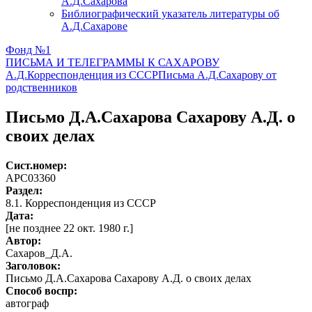
А.Д.Сахарова
Библиографический указатель литературы об
А.Д.Сахарове
Фонд №1
ПИСЬМА И ТЕЛЕГРАММЫ К САХАРОВУ
А.Д.
Корреспонденция из СССР
Письма А.Д.Сахарову от
родственников
Письмо Д.А.Сахарова Сахарову А.Д. о
своих делах
Сист.номер:
АРС03360
Раздел:
8.1. Корреспонденция из СССР
Дата:
[не позднее 22 окт. 1980 г.]
Автор
:
Сахаров_Д.А.
Заголовок:
Письмо Д.А.Сахарова Сахарову А.Д. о своих делах
Способ воспр:
автограф