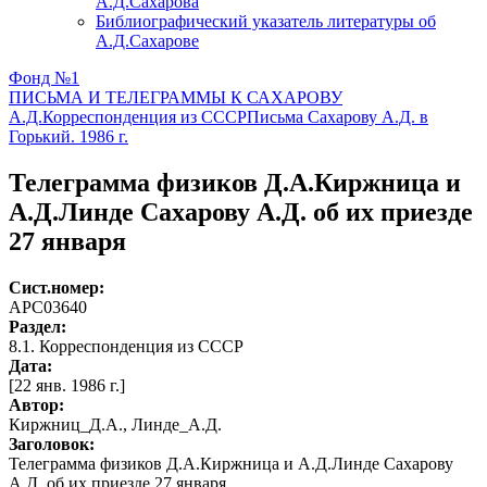
А.Д.Сахарова
Библиографический указатель литературы об
А.Д.Сахарове
Фонд №1
ПИСЬМА И ТЕЛЕГРАММЫ К САХАРОВУ
А.Д.
Корреспонденция из СССР
Письма Сахарову А.Д. в
Горький. 1986 г.
Телеграмма физиков Д.А.Киржница и
А.Д.Линде Сахарову А.Д. об их приезде
27 января
Сист.номер:
АРС03640
Раздел:
8.1. Корреспонденция из СССР
Дата:
[22 янв. 1986 г.]
Автор
:
Киржниц_Д.А., Линде_А.Д.
Заголовок:
Телеграмма физиков Д.А.Киржница и А.Д.Линде Сахарову
А.Д. об их приезде 27 января