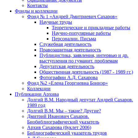
Контакты
Фонды и коллекции
Фонд № 1 «Андрей Дмитриевич Сахаров»
Научные труды
Теоретические и прикладные работы
Научно-популярные работы
Персоналии. Письма
Служебная деятельность
Правозащитная деятельность
Публицистика, заявления, интервью и др.
выступления по гуманит. проблемам
Депутатская деятельность
Общественная деятельность (1987 - 1989 гг.)
Фотографии А.Д. Сахарова
Фонд №2 «Елена Георгиевна Боннэр»
Коллекции
Публикации Архива
Долгий В.М. Народный депутат Андрей Сахаров.
1989 год
Долгий В.М. Мы – такие? Другие?
Дмитрий Иванович Сахаров.
Биобиблиографический указатель
Архив Сахарова (буклет 2006)
Библиографический указатель трудов