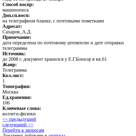
Способ воспр:
машинопись
Доп.сп.восп:
на телеграфном бланке, с почтовыми пометками
Адресат:
Сахаров_А.Д.
Примечание:
дата определена по почтовому штемпелю и дате отправки
телеграммы
Источник:
до 2008 г. документ хранился у Е.Г.Боннэр в кв.61
Жанр:
Телеграмма
Кол.лист:
1
Топография:
Москва
Ед.хранения:
106
Ключевые слова:
коллеги-физики
<< предыдущий
следующий >>
Перейти к запросам
Документ добавлен
в запросы
.