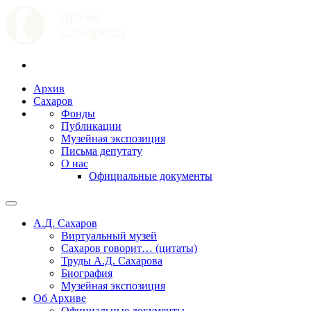
Архив
Сахаров
Фонды
Публикации
Музейная экспозиция
Письма депутату
О нас
Официальные документы
А.Д. Сахаров
Виртуальный музей
Сахаров говорит… (цитаты)
Труды А.Д. Сахарова
Биография
Музейная экспозиция
Об Архиве
Официальные документы