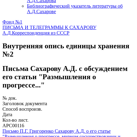
А.Д.Сахарова
Библиографический указатель литературы об
А.Д.Сахарове
Фонд №1
ПИСЬМА И ТЕЛЕГРАММЫ К САХАРОВУ
А.Д.
Корреспонденция из СССР
Внутренняя опись единицы хранения
№2
Письма Сахарову А.Д. с обсуждением
его статьи "Размышления о
прогрессе..."
№ док.
Заголовок документа
Способ воспроизв.
Дата
Кол-во лист.
АРС00116
Письмо П.Г. Григоренко Сахарову А.Д. о его статье
"Размышления о прогрессе, мирном сосуществовании и