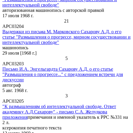
интеллектуальной свободе"
авторизованная машинопись с авторской правкой
17 июля 1968 г.
21
АРС03204
Выдержки из письма М. Марковского Сахарову А.Д. о его
статье "Размышления о прогрессе, мирном сосуществовании и
интеллектуальной свободе"
машинопись
29 июля [1968 г.]
5
АРС03203
Письмо И.А. Энгельгардта Сахарову А.Д. о его статье
"Размышления о прогрессе..." с предложением встречи для
дискуссии
автограф
5 авг. 1968 г.
3
АРС03205
"К размышлениям об интеллектуальной свободе. Ответ
академику А.Д.Сахарову" - письмо С.А. Желудкова
приложения
примечания и именной указатель к РРС №331 на
2 л.
ксерокопия печатного текста