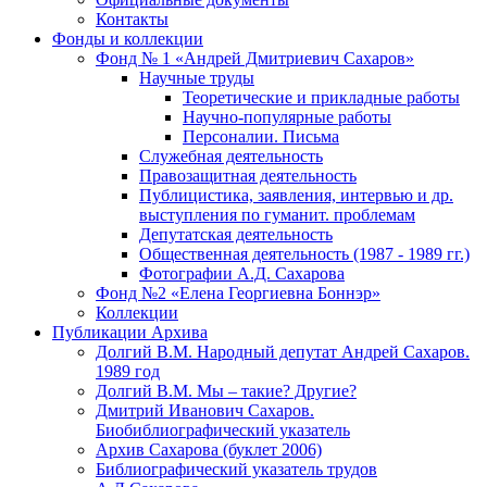
Контакты
Фонды и коллекции
Фонд № 1 «Андрей Дмитриевич Сахаров»
Научные труды
Теоретические и прикладные работы
Научно-популярные работы
Персоналии. Письма
Служебная деятельность
Правозащитная деятельность
Публицистика, заявления, интервью и др.
выступления по гуманит. проблемам
Депутатская деятельность
Общественная деятельность (1987 - 1989 гг.)
Фотографии А.Д. Сахарова
Фонд №2 «Елена Георгиевна Боннэр»
Коллекции
Публикации Архива
Долгий В.М. Народный депутат Андрей Сахаров.
1989 год
Долгий В.М. Мы – такие? Другие?
Дмитрий Иванович Сахаров.
Биобиблиографический указатель
Архив Сахарова (буклет 2006)
Библиографический указатель трудов