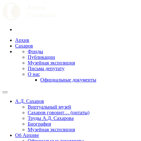
Архив
Сахаров
Фонды
Публикации
Музейная экспозиция
Письма депутату
О нас
Официальные документы
А.Д. Сахаров
Виртуальный музей
Сахаров говорит… (цитаты)
Труды А.Д. Сахарова
Биография
Музейная экспозиция
Об Архиве
Официальные документы