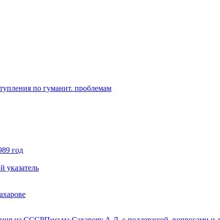
ступления по гуманит. проблемам
989 год
й указатель
ахарове
нция из СССР
Письма Сахарову А.Д. с поддержкой, вопросами и д