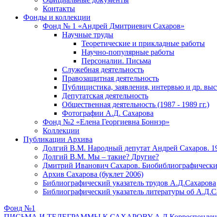
Контакты
Фонды и коллекции
Фонд № 1 «Андрей Дмитриевич Сахаров»
Научные труды
Теоретические и прикладные работы
Научно-популярные работы
Персоналии. Письма
Служебная деятельность
Правозащитная деятельность
Публицистика, заявления, интервью и др. вы
Депутатская деятельность
Общественная деятельность (1987 - 1989 гг.)
Фотографии А.Д. Сахарова
Фонд №2 «Елена Георгиевна Боннэр»
Коллекции
Публикации Архива
Долгий В.М. Народный депутат Андрей Сахаров. 1
Долгий В.М. Мы – такие? Другие?
Дмитрий Иванович Сахаров. Биобиблиографически
Архив Сахарова (буклет 2006)
Библиографический указатель трудов А.Д.Сахарова
Библиографический указатель литературы об А.Д.С
Фонд №1
ПИСЬМА И ТЕЛЕГРАММЫ К САХАРОВУ А.Д.
Корреспонде