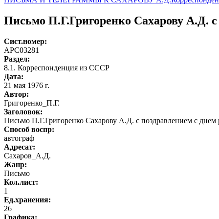
Письмо П.Г.Григоренко Сахарову А.Д. с
Сист.номер:
АРС03281
Раздел:
8.1. Корреспонденция из СССР
Дата:
21 мая 1976 г.
Автор
:
Григоренко_П.Г.
Заголовок:
Письмо П.Г.Григоренко Сахарову А.Д. с поздравлением с днем
Способ воспр:
автограф
Адресат:
Сахаров_А.Д.
Жанр:
Письмо
Кол.лист:
1
Ед.хранения:
26
Графика
: