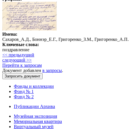
Имена:
Сахаров_А.Д., Боннэр_Е.Г., Григоренко_З.М., Григоренко_А.П.
Ключевые слова:
поздравление
<< предыдущий
следующий >>
Перейти к запросам
Документ добавлен
в запросы
.
Фонды и коллекции
Фонд № 1
Фонд № 2
Публикации Архива
Музейная экспозиция
Мемориальная квартира
Виртуальный музей