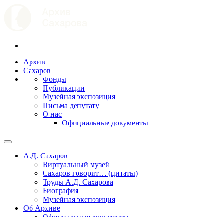
Архив
Сахаров
Фонды
Публикации
Музейная экспозиция
Письма депутату
О нас
Официальные документы
А.Д. Сахаров
Виртуальный музей
Сахаров говорит… (цитаты)
Труды А.Д. Сахарова
Биография
Музейная экспозиция
Об Архиве
Официальные документы