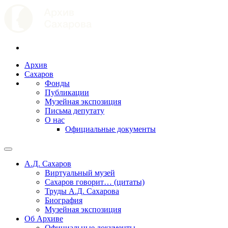
Архив
Сахаров
Фонды
Публикации
Музейная экспозиция
Письма депутату
О нас
Официальные документы
А.Д. Сахаров
Виртуальный музей
Сахаров говорит… (цитаты)
Труды А.Д. Сахарова
Биография
Музейная экспозиция
Об Архиве
Официальные документы