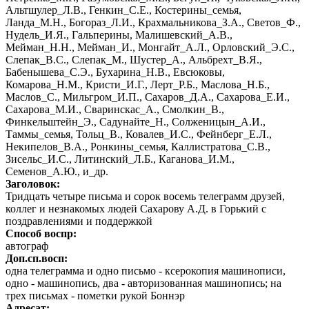
Альтшулер_Л.В., Генкин_С.Е., Костерины_семья,
Ланда_М.Н., Богораз_Л.И., Крахмальникова_З.А., Светов_Ф.,
Нудель_И.Я., Гальперины, Малишевский_А.В.,
Мейман_Н.Н., Мейман_И., Монгайт_А.Л., Орловский_Э.С.,
Слепак_В.С., Слепак_М., Шустер_А., Альбрехт_В.Я.,
Бабенышева_С.Э., Бухарина_Н.В., Евсюковы,
Комарова_Н.М., Кристи_И.Г., Лерт_Р.Б., Маслова_Н.Б.,
Маслов_С., Мильгром_И.П., Сахаров_Д.А., Сахарова_Е.И.,
Сахарова_М.И., Сваринскас_А., Смолкин_В.,
Финкельштейн_Э., Садунайте_Н., Солженицын_А.И.,
Таммы_семья, Тольц_В., Ковалев_И.С., Фейнберг_Е.Л.,
Некипелов_В.А., Ронкины_семья, Каллистратова_С.В.,
Зисельс_И.С., Литинский_Л.Б., Каганова_И.М.,
Семенов_А.Ю., и_др.
Заголовок:
Тридцать четыре письма и сорок восемь телеграмм друзей,
коллег и незнакомых людей Сахарову А.Д. в Горький с
поздравлениями и поддержкой
Способ воспр:
автограф
Доп.сп.восп:
одна телеграмма и одно письмо - ксерокопия машинописи,
одно - машинопись, два - авторизованная машинопись; на
трех письмах - пометки рукой Боннэр
Адресат: