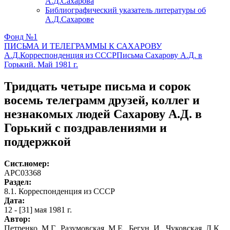
А.Д.Сахарова
Библиографический указатель литературы об
А.Д.Сахарове
Фонд №1
ПИСЬМА И ТЕЛЕГРАММЫ К САХАРОВУ
А.Д.
Корреспонденция из СССР
Письма Сахарову А.Д. в
Горький. Май 1981 г.
Тридцать четыре письма и сорок
восемь телеграмм друзей, коллег и
незнакомых людей Сахарову А.Д. в
Горький с поздравлениями и
поддержкой
Сист.номер:
АРС03368
Раздел:
8.1. Корреспонденция из СССР
Дата:
12 - [31] мая 1981 г.
Автор
:
Петренко_М.Г., Разумовская_М.Е., Бегун_И., Чуковская_Л.К.,