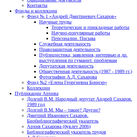
Контакты
Фонды и коллекции
Фонд № 1 «Андрей Дмитриевич Сахаров»
Научные труды
Теоретические и прикладные работы
Научно-популярные работы
Персоналии. Письма
Служебная деятельность
Правозащитная деятельность
Публицистика, заявления, интервью и др.
выступления по гуманит. проблемам
Депутатская деятельность
Общественная деятельность (1987 - 1989 гг.)
Фотографии А.Д. Сахарова
Фонд №2 «Елена Георгиевна Боннэр»
Коллекции
Публикации Архива
Долгий В.М. Народный депутат Андрей Сахаров.
1989 год
Долгий В.М. Мы – такие? Другие?
Дмитрий Иванович Сахаров.
Биобиблиографический указатель
Архив Сахарова (буклет 2006)
Библиографический указатель трудов