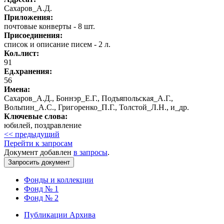
Сахаров_А.Д.
Приложения:
почтовые конверты - 8 шт.
Присоединения:
список и описание писем - 2 л.
Кол.лист:
91
Ед.хранения:
56
Имена:
Сахаров_А.Д., Боннэр_Е.Г., Подъяпольская_А.Г.,
Вольпин_А.С., Григоренко_П.Г., Толстой_Л.Н., и_др.
Ключевые слова:
юбилей, поздравление
<< предыдущий
Перейти к запросам
Документ добавлен
в запросы
.
Фонды и коллекции
Фонд № 1
Фонд № 2
Публикации Архива