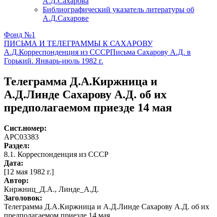
А.Д.Сахарова
Библиографический указатель литературы об
А.Д.Сахарове
Фонд №1
ПИСЬМА И ТЕЛЕГРАММЫ К САХАРОВУ
А.Д.
Корреспонденция из СССР
Письма Сахарову А.Д. в
Горький. Январь-июль 1982 г.
Телеграмма Д.А.Киржница и
А.Д.Линде Сахарову А.Д. об их
предполагаемом приезде 14 мая
Сист.номер:
АРС03383
Раздел:
8.1. Корреспонденция из СССР
Дата:
[12 мая 1982 г.]
Автор
:
Киржниц_Д.А., Линде_А.Д.
Заголовок:
Телеграмма Д.А.Киржница и А.Д.Линде Сахарову А.Д. об их
предполагаемом приезде 14 мая