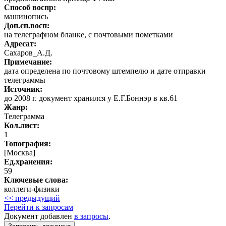
Способ воспр:
машинопись
Доп.сп.восп:
на телеграфном бланке, с почтовыми пометками
Адресат:
Сахаров_А.Д.
Примечание:
дата определена по почтовому штемпелю и дате отправки
телеграммы
Источник:
до 2008 г. документ хранился у Е.Г.Боннэр в кв.61
Жанр:
Телеграмма
Кол.лист:
1
Топография:
[Москва]
Ед.хранения:
59
Ключевые слова:
коллеги-физики
<< предыдущий
Перейти к запросам
Документ добавлен
в запросы
.