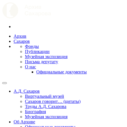
Архив
Сахаров
Фонды
Публикации
Музейная экспозиция
Письма депутату
О нас
Официальные документы
А.Д. Сахаров
Виртуальный музей
Сахаров говорит… (цитаты)
Труды А.Д. Сахарова
Биография
Музейная экспозиция
Об Архиве
Официальные документы