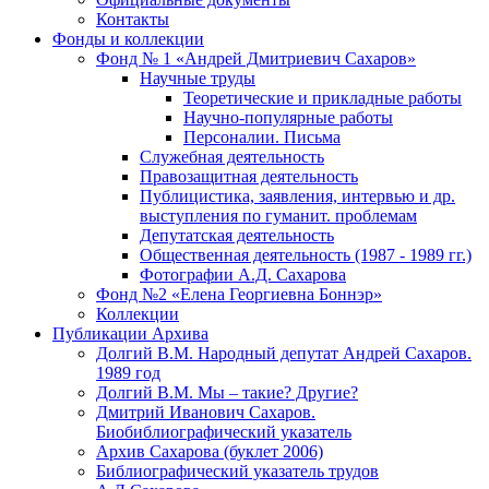
Контакты
Фонды и коллекции
Фонд № 1 «Андрей Дмитриевич Сахаров»
Научные труды
Теоретические и прикладные работы
Научно-популярные работы
Персоналии. Письма
Служебная деятельность
Правозащитная деятельность
Публицистика, заявления, интервью и др.
выступления по гуманит. проблемам
Депутатская деятельность
Общественная деятельность (1987 - 1989 гг.)
Фотографии А.Д. Сахарова
Фонд №2 «Елена Георгиевна Боннэр»
Коллекции
Публикации Архива
Долгий В.М. Народный депутат Андрей Сахаров.
1989 год
Долгий В.М. Мы – такие? Другие?
Дмитрий Иванович Сахаров.
Биобиблиографический указатель
Архив Сахарова (буклет 2006)
Библиографический указатель трудов