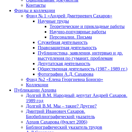
Контакты
Фонды и коллекции
Фонд № 1 «Андрей Дмитриевич Сахаров»
Научные труды
Теоретические и прикладные работы
Научно-популярные работы
Персоналии. Письма
Служебная деятельность
Правозащитная деятельность
Публицистика, заявления, интервью и др.
выступления по гуманит. проблемам
Депутатская деятельность
Общественная деятельность (1987 - 1989 гг.)
Фотографии А.Д. Сахарова
Фонд №2 «Елена Георгиевна Боннэр»
Коллекции
Публикации Архива
Долгий В.М. Народный депутат Андрей Сахаров.
1989 год
Долгий В.М. Мы – такие? Другие?
Дмитрий Иванович Сахаров.
Биобиблиографический указатель
Архив Сахарова (буклет 2006)
Библиографический указатель трудов