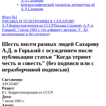
А.Д.Сахарова
Библиографический указатель литературы об
А.Д.Сахарове
Фонд №1
ПИСЬМА И ТЕЛЕГРАММЫ К САХАРОВУ
А.Д.
Корреспонденция из СССР
Письма Сахарову А.Д. в
Горький. 7 июля 1983 г. (по алфавиту авторов: У - Ю,
коллективные и без подписи)
Шесть писем разных людей Сахарову
А.Д. в Горький с осуждением после
публикации статьи "Когда теряют
честь и совесть" (без подписи или с
неразборчивой подписью)
Сист.номер:
АРС03487
Раздел:
8.1. Корреспонденция из СССР
Дата:
7 июля 1983 г.
Автор
: