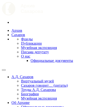
Архив
Сахаров
Фонды
Публикации
Музейная экспозиция
Письма депутату
О нас
Официальные документы
А.Д. Сахаров
Виртуальный музей
Сахаров говорит… (цитаты)
Труды А.Д. Сахарова
Биография
Музейная экспозиция
Об Архиве
Официальные документы