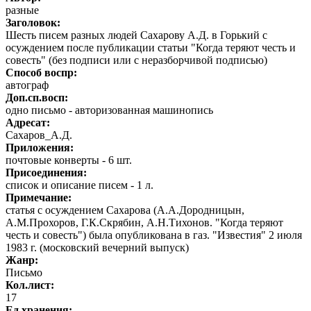
разные
Заголовок:
Шесть писем разных людей Сахарову А.Д. в Горький с
осуждением после публикации статьи "Когда теряют честь и
совесть" (без подписи или с неразборчивой подписью)
Способ воспр:
автограф
Доп.сп.восп:
одно письмо - авторизованная машинопись
Адресат:
Сахаров_А.Д.
Приложения:
почтовые конверты - 6 шт.
Присоединения:
список и описание писем - 1 л.
Примечание:
статья с осуждением Сахарова (А.А.Дородницын,
А.М.Прохоров, Г.К.Скрябин, А.Н.Тихонов. "Когда теряют
честь и совесть") была опубликована в газ. "Известия" 2 июля
1983 г. (московский вечерний выпуск)
Жанр:
Письмо
Кол.лист:
17
Ед.хранения: