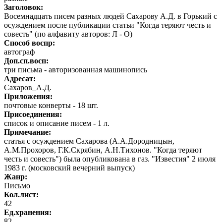
Заголовок:
Восемнадцать писем разных людей Сахарову А.Д. в Горький с
осуждением после публикации статьи "Когда теряют честь и
совесть" (по алфавиту авторов: Л - О)
Способ воспр:
автограф
Доп.сп.восп:
три письма - авторизованная машинопись
Адресат:
Сахаров_А.Д.
Приложения:
почтовые конверты - 18 шт.
Присоединения:
список и описание писем - 1 л.
Примечание:
статья с осуждением Сахарова (А.А.Дородницын,
А.М.Прохоров, Г.К.Скрябин, А.Н.Тихонов. "Когда теряют
честь и совесть") была опубликована в газ. "Известия" 2 июля
1983 г. (московский вечерний выпуск)
Жанр:
Письмо
Кол.лист:
42
Ед.хранения:
82