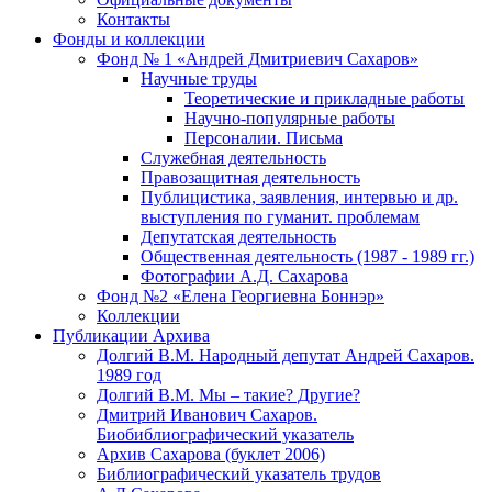
Контакты
Фонды и коллекции
Фонд № 1 «Андрей Дмитриевич Сахаров»
Научные труды
Теоретические и прикладные работы
Научно-популярные работы
Персоналии. Письма
Служебная деятельность
Правозащитная деятельность
Публицистика, заявления, интервью и др.
выступления по гуманит. проблемам
Депутатская деятельность
Общественная деятельность (1987 - 1989 гг.)
Фотографии А.Д. Сахарова
Фонд №2 «Елена Георгиевна Боннэр»
Коллекции
Публикации Архива
Долгий В.М. Народный депутат Андрей Сахаров.
1989 год
Долгий В.М. Мы – такие? Другие?
Дмитрий Иванович Сахаров.
Биобиблиографический указатель
Архив Сахарова (буклет 2006)
Библиографический указатель трудов