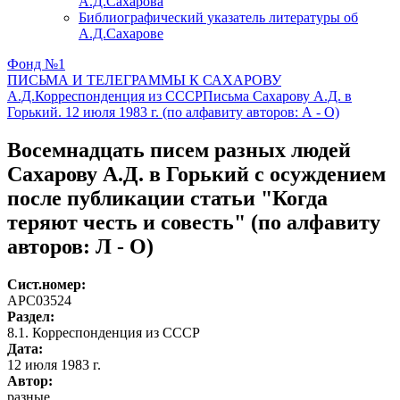
А.Д.Сахарова
Библиографический указатель литературы об
А.Д.Сахарове
Фонд №1
ПИСЬМА И ТЕЛЕГРАММЫ К САХАРОВУ
А.Д.
Корреспонденция из СССР
Письма Сахарову А.Д. в
Горький. 12 июля 1983 г. (по алфавиту авторов: А - О)
Восемнадцать писем разных людей
Сахарову А.Д. в Горький с осуждением
после публикации статьи "Когда
теряют честь и совесть" (по алфавиту
авторов: Л - О)
Сист.номер:
АРС03524
Раздел:
8.1. Корреспонденция из СССР
Дата:
12 июля 1983 г.
Автор
:
разные