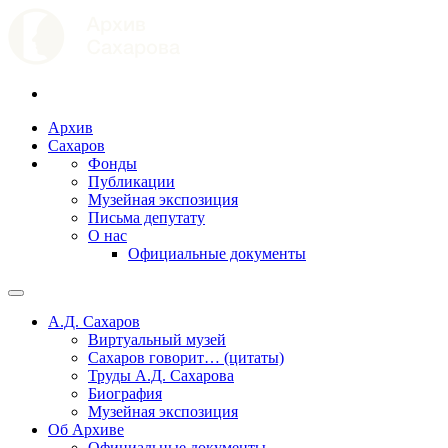
Архив
Сахаров
Фонды
Публикации
Музейная экспозиция
Письма депутату
О нас
Официальные документы
А.Д. Сахаров
Виртуальный музей
Сахаров говорит… (цитаты)
Труды А.Д. Сахарова
Биография
Музейная экспозиция
Об Архиве
Официальные документы