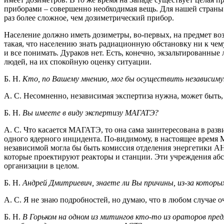
приборами – совершенно необходимая вещь. Для нашей страны 
раз более сложное, чем дозиметрический прибор.
Население должно иметь дозиметры, во-первых, на предмет воз
такая, что населению знать радиационную обстановку ни к чему
и все понимать. Дураков нет. Есть, конечно, экзальтированные
людей, на их спокойную оценку ситуации.
Б. Н.
Кто, по Вашему мнению, мог бы осуществить независим
А. С. Несомненно, независимая экспертиза нужна, может быть
Б. Н.
Вы имеете в виду экспертизу МАГАТЭ?
А. С. Что касается МАГАТЭ, то она сама заинтересована в ра
одного ядерного инцидента. По-видимому, в настоящее время М
независимой могла бы быть комиссия отделения энергетики АН
которые проектируют реакторы и станции. Эти учреждения аб
организации в целом.
Б. Н.
Андрей Дмитриевич, знаете ли Вы причины, из-за котор
А. С. Я не знаю подробностей, но думаю, что в любом случае 
Б. Н.
В Горьком на одном из митингов кто-то из ораторов пред