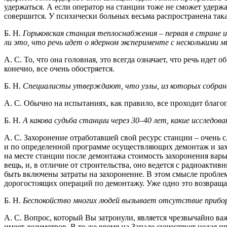
удержаться. А если оператор на станции тоже не сможет удержат
совершится. У психически больных весьма распространена така
Б. Н.
Горьковская станция теплоснабжения – первая в стране 
ли это, что речь идет о ядерном эксперименте с несколькими 
А. С. То, что она головная, это всегда означает, что речь иде
конечно, все очень обостряется.
Б. Н.
Специалисты утверждают, что узлы, из которых собрана
А. С. Обычно на испытаниях, как правило, все проходит благо
Б. Н.
А какова судьба станции через 30–40 лет, какие исследо
А. С. Захоронение отработавшей свой ресурс станции – очень 
и по определенной программе осуществляющих демонтаж и захо
на месте станции после демонтажа стоимость захоронения варьи
вещь, и, в отличие от строительства, оно ведется с радиоакти
быть включены затраты на захоронение. В этом смысле проблем
дорогостоящих операций по демонтажу. Уже одно это возвращае
Б. Н.
Беспокойство многих людей вызывает отсутствие прибор
А. С. Вопрос, который Вы затронули, является чрезвычайно ва
имеет дозиметров. В то же время на Западе существует целая