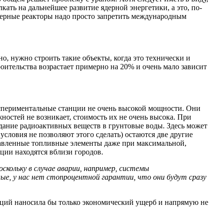
кать на дальнейшее развитие ядерной энергетики, а это, по-
ядерные реакторы надо просто запретить международным
, нужно строить такие объекты, когда это технически и
оительства возрастает примерно на 20% и очень мало зависит
кспериментальные станции не очень высокой мощности. Они
ностей не возникает, стоимость их не очень высока. При
да­ние радиоактивных веществ в грунтовые воды. Здесь может
 условия не позволяют этого сделать) остаются две другие
лавленные топливные элементы даже при максимальной,
нции находятся вблизи городов.
скольку в случае аварии, например, системы
е, у нас нет стопроцентной гаран­тии, что они будут сразу
каций наносила бы только экономический ущерб и напрямую не