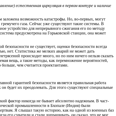
е­ние) естественная циркуляция в первом контуре и наличие
ом заложена возможность катастрофы. Но, во-первых, могут
гремучего газа. Сейчас уже существуют такие системы. В
ьное устройство для непрерывного сжигания его по методу
 система предусмотрена на Горьковской станции, она может
й безопасности не существует, оценки безопасности всегда
ью, нет. Статистика же мелких аварий не может дать
летрясений происходит много, но по ним ничего нельзя сказать
мая вещь, а такие методы, как перемножение вероятностей,
 больше, чем считается проектантами.
лавной гарантией безопасности является правильная работа
 он будет их преодолевать. Для этого существуют специальные
еский фактор никогда не бывает абсолютно надежным. В част­
имической промышленности в Бхопале (Индия) были
ртвам. Я слышал такую историю, как на одной из военных баз
да его схватили и стали допрашивать, он сказал, что не мог