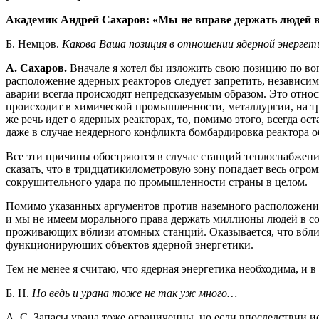
Академик Андрей Сахаров: «Мы не вправе держать людей в
Б. Немцов.
Какова Ваша позиция в отношении ядерной энергет
А. Сахаров.
Вначале я хотел бы изложить свою позицию по воп
расположение ядерных реакторов следует запретить, независим
аварии всегда происходят непредсказуемым образом. Это относ
происходит в химической промышленности, металлургии, на тр
же речь идет о ядерных реакторах, то, помимо этого, всегда ос
даже в случае неядерного конфликта бомбардировка реактора
Все эти причины обостряются в случае станций теплоснабжени
сказать, что в тридцатикилометровую зону попадает весь огро
сокрушительного удара по промышленности страны в целом.
Помимо указанных аргументов против наземного расположения 
и мы не имеем морального права держать миллионы людей в со
проживающих вблизи атомных станций. Оказывается, что вблиз
функционирующих объектов ядерной энергетики.
Тем не менее я считаю, что ядерная энергетика необходима, и в
Б. Н.
Но ведь и урана тоже не так уж много…
А. С. Запасы урана тоже ограниченны, но если впоследствии ис