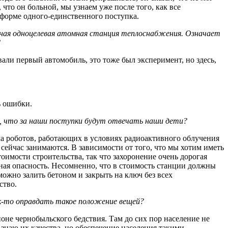
 что он больной, мы узнаем уже после того, как все
 форме одного-единственного поступка.
енная одноцелевая атомная станция теплоснабжения. Означает
?
авали первый автомобиль, это тоже был эксперимент, но здесь,
ь ошибки.
ак, что за наши поступки будут отвечать наши дети?
ема роботов, работающих в условиях радиоактивного облучения
ейчас занимаются. В зависимости от того, что мы хотим иметь
оимости строительства, так что захоронение очень дорогая
нная опасность. Несомненно, что в стоимость станции должны
ожно залить бетоном и закрыть на ключ без всех
ство.
к-то оправдать такое положение вещей?
оне чернобыльского бедствия. Там до сих пор население не
знаю их качества, но обеспечение населения такими