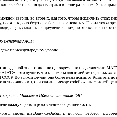
вопрос обеспечения дозиметрами вполне разрешим. У нас практи
можной аварии, во-вторых, для того, чтобы исключить страх пе
, поскольку оно будет еще больше волноваться. Но эта точка зр
 люди, люди, склонные к преувеличениям, но это все-таки не осн
ую экспертизу
ACT?
, даже на международном уровне.
звитии ядерной энергетики, но одновременно представители МАГ
АГАТЭ – это лучшее, что мы имеем для целей экспертизы, хотя, 
 СССР. Во всяком случае, она более независима от Комитета по
солютно зависимы, они связаны между собой очень сложной цеп
ых закрыты Минская и Одесская атомные ТЭЦ?
очень важную роль играло мнение общественности.
ложил выдвинуть Вашу кандидатуру на пост председателя горисп