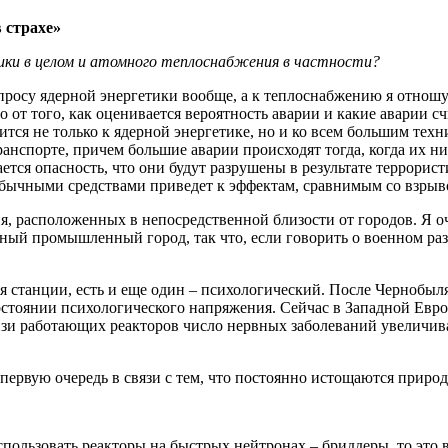
 страхе»
ики в целом и атомного теплоснабжения в частности?
росу ядерной энергетики вообще, а к теплоснабжению я отношус
о от того, как оценивается вероятность аварии и какие аварии 
ится не только к ядерной энергетике, но и ко всем большим те
анспорте, причем большие аварии происходят тогда, когда их н
тается опасность, что они будут разрушены в результате террори
 обычными средствами приведет к эффектам, сравнимым со взры
я, расположенных в непосредственной близости от городов. Я о
мный промышленный город, так что, если говорить о военном ра
станции, есть и еще один – психологический. После Чернобыля
стоянии психологического напряжения. Сейчас в Западной Европ
и работающих реакторов число нервных заболеваний увеличивае
 первую очередь в связи с тем, что постоянно истощаются природ
пользовать реакторы на быстрых нейтронах – бриддеры, то это в