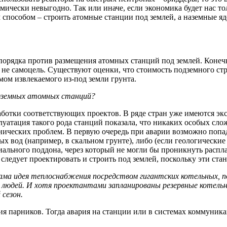
ически невыгодно. Так или иначе, если экономика будет нас тол
м способом – строить атомные станции под землей, а наземные 
орядка против размещения атомных станций под землей. Конечно
не самоцель. Существуют оценки, что стоимость подземного стр
мом извлекаемого из-под земли грунта.
дземных атомных станций?
аботки соответствующих проектов. В ряде стран уже имеются э
атация такого рода станций показала, что никаких особых слож
хнических проблем. В первую очередь при аварии возможно попа
ых вод (например, в скальном грунте), либо (если геологические
иального поддона, через который не могли бы проникнуть расп
 следует проектировать и строить под землей, поскольку эти ста
ама идея теплоснабжения посредством гигантских котельных, по
 людей. И хотя проектантами запланированы резервные котельны
сезон.
ия парников. Тогда авария на станции или в системах коммуни