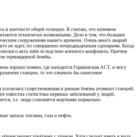
ь в контексте общей позиции. Я считаю, что наземное
считаются технически возможными. Дело в том, что большие
хническим сооружениям нашего времени. Очень много аварий
икто не ждет, по совершенно непредвиденным сценариям. Когда
стического акта либо вследствие военного конфликта. Причем
вом термоядерной бомбы.
чень хорошо помню, где находится Горьковская ACT, и могу
зрушении станции, то это означало бы нанесение
 усилилась существовавшая и раньше боязнь атомных станций,
е известна статистика нервных заболеваний у людей,
тся, т.е. люди становятся жертвами нормально
ные запасы топлива, газа и нефти.
 общем решает проблему с ураном. Хотя следует иметь в виду,