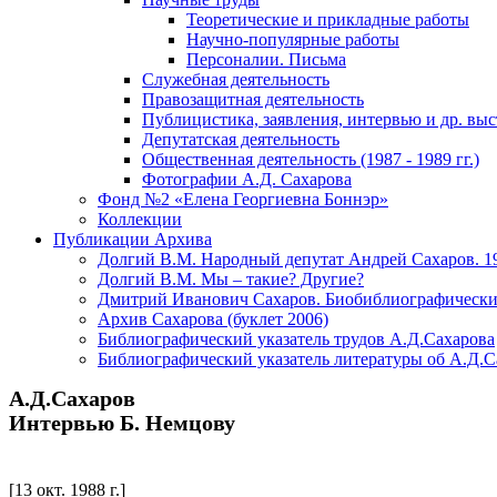
Теоретические и прикладные работы
Научно-популярные работы
Персоналии. Письма
Служебная деятельность
Правозащитная деятельность
Публицистика, заявления, интервью и др. вы
Депутатская деятельность
Общественная деятельность (1987 - 1989 гг.)
Фотографии А.Д. Сахарова
Фонд №2 «Елена Георгиевна Боннэр»
Коллекции
Публикации Архива
Долгий В.М. Народный депутат Андрей Сахаров. 1
Долгий В.М. Мы – такие? Другие?
Дмитрий Иванович Сахаров. Биобиблиографически
Архив Сахарова (буклет 2006)
Библиографический указатель трудов А.Д.Сахарова
Библиографический указатель литературы об А.Д.С
А.Д.Сахаров
Интервью Б. Немцову
[13 окт. 1988 г.]