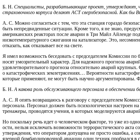
Б. Н.
Специалисты, разрабатывающие проект, утверждают, что 
страховочного корпуса делают
ACT сверхбезопасной. Как бы 
А. С. Можно согласиться с тем, что эта станция гораздо безоп
быть непредвиденные ситуации. Кроме того, я не знаю, предус
американских реакторах после аварии в Три Майл Айленде под 
низкотемпературного сжигания на катализаторе. Это, несомнен
отказать, как отказывает все на свете.
Я имел возможность беседовать с председателем Комиссии по б
носят умозрительный характер. Для надежного прогноза аварий 
удовлетворительного прогноза относительно аварий крупных. С
о катастрофических землетрясениях… Вероятности катастрофиче
которые применяют, не могут быть научно аргументированы. Фа
Б. Н.
А какова роль обслуживающего персонала в обес­печении 
А. С. Я опять возвращаюсь к разговору с председателем Комис
персонала. Персонал должен быть психологически настроен на
тренажеры, проводятся учения, в которых моделируются авари
Но поскольку речь идет о человеческом факторе, то уже из одн
ости, нельзя исключать возможности террористического акта 
утверждения, что оператором допущена не просто ошибка, а с
ядерной бомбардировочной авиации один техник пробрался в сам