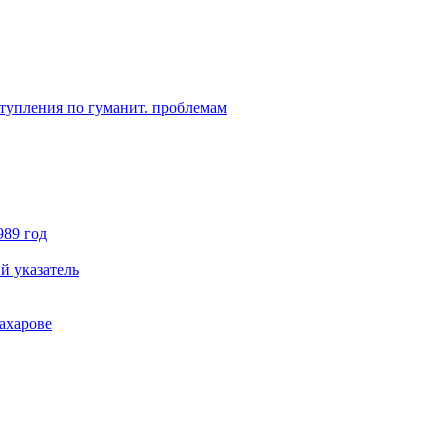
ступления по гуманит. проблемам
989 год
й указатель
ахарове