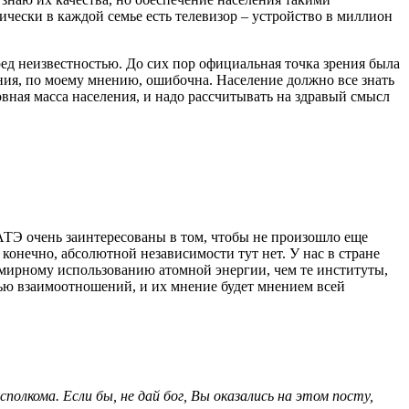
чески в каждой семье есть телевизор – устройство в миллион
ред неизвестностью. До сих пор официальная точка зрения была
ения, по моему мнению, ошибочна. Население должно все знать
овная масса населения, и надо рассчитывать на здравый смысл
АТЭ очень заинтересованы в том, чтобы не произошло еще
конечно, абсолютной независимости тут нет. У нас в стране
 мирному использованию атомной энергии, чем те институты,
ью взаимоотношений, и их мнение будет мнением всей
олкома. Если бы, не дай бог, Вы оказались на этом посту,