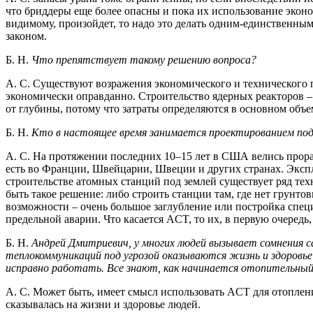
что бриддеры еще более опасны и пока их использование эконом
видимому, произойдет, то надо это делать одним-единственны
законом.
Б. Н.
Что препятствует такому решению вопроса?
А. С. Существуют возражения экономического и технического п
экономически оправданно. Строительство ядерных реакторов – 
от глубины, потому что затраты определяются в основном объе
Б. Н.
Кто в настоящее время занимается проектированием по
А. С. На протяжении последних 10–15 лет в США велись прор
есть во Франции, Швейцарии, Швеции и других странах. Эксплу
строительстве атомных станций под землей существует ряд те
быть такое решение: либо строить станции там, где нет грунтов
возможности – очень большое заглубление или постройка спец
предельной аварии. Что касается ACT, то их, в первую очередь,
Б. Н.
Андрей Дмитриевич, у многих людей вызывает сомнения с
теплокоммуникаций под угрозой оказываются жизнь и здоровье
исправно работать. Все знают, как начинается отопительный 
А. С. Может быть, имеет смысл использовать ACT для отоплен
сказывалась на жизни и здоровье людей.