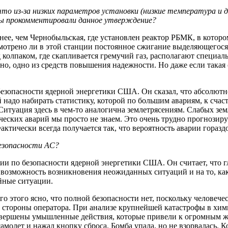
из-за низких параметров установки (низкие температура и давл
Вы прокомментировали данное утверждение?
аснее, чем Чернобыльская, где установлен реактор РБМК, в котор
мотрено ли в этой станции постоянное сжигание выделяющегося 
колпа­ком, где скапливается гремучий газ, располагают специал
но, одно из средств повышения надежности. Но даже если такая
езопасности ядерной энергетики США. Он сказал, что абсолютно
надо набирать статистику, которой по большим авариям, к счаст
итуация здесь в чем-то аналогична землетрясениям. Слабых зем
ских аварий мы просто не знаем. Это очень трудно прогнозируе
ктически всегда получается так, что вероятность аварии гораздо
безопасности АС?
сии по безопасности ядерной энергетики США. Он считает, что г
 возможность возникновения неожиданных ситуаций и на то, как
йные ситуации.
ого этого ясно, что полной безопасности нет, поскольку человеч
со стороны оператора. При анализе крупнейшей катастрофы в х
овершены умышленные действия, которые привели к огромным же
олет и нажал кнопку сброса. Бомба упала, но не взорвалась. Ког