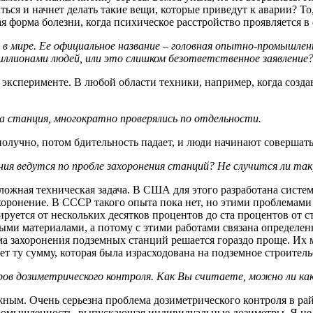
ься и начнет делать такие вещи, которые приведут к аварии? То,
я форма болезни, когда психическое расстройство проявляется в
и в мире. Ее официальное название – головная опытно-промышл
миллионами людей, или это слишком безответствен­ное заявление
т об эксперименте. В любой области техники, например, когда созд
 станция, многократно проверялись по отдельности.
получно, потом бдительность падает, и люди начинают совершат
вания ведутся по пробле захоронения станций? Не случится ли т
сложная техническая задача. В США для этого разработана сист
ронение. В СССР такого опыта пока нет, но этими проблемами с
руется от нескольких десятков процентов до ста процентов от ст
вными материалами, а потому с этими работами связана определе
а захоронения подземных станций решается гораздо проще. Их м
т ту сумму, которая была израсходована на подземное строитель
ов дозиметрического контроля. Как Вы считаете, можно ли ка
жным. Очень серьезна проблема дозиметрического контроля в рай
 промышленность, выпускающая индивидуальные дозиметры. Я не 