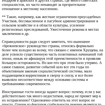
Недаром в арабских и других странах, где много советских
специалистов, их часто ненавидят за презрительное
отношение к местному населению.
** Такие, например, как жесткие ограничения приусадебных
Участков, бессмысленное и пагубное администрирование в
сельском хозяйстве и в области культуры, усиление
религиозных преследований, Ужесточение режима в местах
заключения и др.
Справедливости ради следует заметить, что нынешнее
«брежневское» руководство страны, относясь формально
более чем холодно ко всему, что связано с именем Хрущева, на
деле усвоило существенную часть позитивных начинаний той
эпохи, никак не афишируя этой преемственности и проявляя
большую осторожность. Но кое-что при этом было утеряно. А
самое главное, развитие событий шло все эти годы по
объективным законам социалистической системы, мало
поддающимся коррективам и сверху и снизу, и все более
выявляло несоответствие между основами системы и
требованиями современности.
Иностранные гости иногда задают вопрос: почему, если у вас
действительно так много недостатков, народ не примет мер к
их исправлению? Однозначно ответить на этот вопрос не
просто. Одним из факторов стабильности режима является то