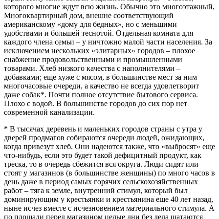
которого многие ждут всю жизнь. Обычно это многоэтажный,
Многоквартирный дом, внешне соответствующий
американскому «дому для бедных», но с меньшими
удобствами и большей теснотой. Отдельная комната для
каждого члена семьи – у ничтожно малой части населения. За
исключением нескольких «элитарных» городов – плохое
снабжение продовольственными и промышленными
товарами. Хлеб низкого качества с наполнителями –
добавками; еще хуже с мясом, в большинстве мест за ним
многочасовые очереди, а качество не всегда удовлетворит
даже собак*. Почти полное отсутствие бытового сервиса.
Плохо с водой. В большинстве городов до сих пор нет
современной канализации.
* В тысячах деревень и маленьких городов страны с утра у
дверей продмагов собираются очереди людей, ожидающих,
когда привезут хлеб. Они надеются также, что «выбросят» еще
что-нибудь, если это будет такой дефицитный продукт, как
треска, то в очередь сбежится вся округа. Люди сидят или
стоят у магазинов (в большинстве женщины) по много часов в
день даже в период самых горячих сельскохозяйственных
работ – тяга к земле, внутренний стимул, который был
доминирующим у крестьянки и крестьянина еще 40 лет назад,
ныне исчез вместе с исчезновением материального стимула. А
по площади перед магазином целые дни без дела шатаются