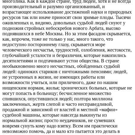
многолика. Как в каждой стране, труд людей, хотя и не всегда
производительный и разумно организованный, и
возрастающее использование достижений науки и природных
ресурсов так или иначе приносят свои зримые плоды. Тысячи
оживленных и, видимо, довольных судьбой людей снуют у
подножия стройных небоскребов нового Арбата, высоко
поднявшихся в небе Москвы. Но за этим фасадом скрывается,
как, впрочем, тоже не только у нас, много такого, что
недоступно постороннему глазу, скрывается море
человеческого несчастья, трудностей, озлобления, жестокости,
глубочайшей усталости и безразличия, которые накопились
десятилетиями и подтачивают устои общества. В стране
необыкновенно много несчастных, обойденных судьбой
людей: одиноких стариков с ничтожными пенсиями; людей,
не устроенных в жизни, не имеющих работы или
возможности учиться, или приличного, даже по нашим
нищенским нормам, жилья; хронических больных, которые не
могут попасть в больницу; бесчисленное множество
спившихся, опустившихся людей; полтора миллиона
заключенных, жертв слепой и часто несправедливой,
продажной и зависимой от властей и местной «мафии»
судебной машины, которые навсегда выкинуты из
нормальной жизни; просто неудачников, не сумевших
вовремя сунуть кому надо взятку. Всем им практически
невозможно помочь, да и мало кто пытается это делать в