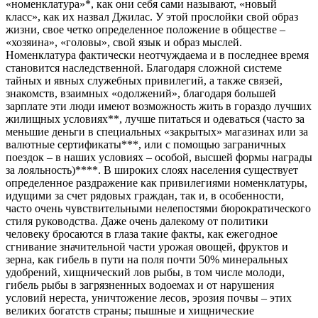
«номенклатура»*, как они себя сами называют, «новый
класс», как их назвал Джилас. У этой прослойки свой образ
жизни, свое четко определенное положение в обществе –
«хозяина», «головы», свой язык и образ мыслей.
Номенклатура фактически неотчуждаема и в последнее время
становится наследственной. Благодаря сложной системе
тайных и явных служебных привилегий, а также связей,
знакомств, взаимных «одолжений», благодаря большей
зарплате эти люди имеют возможность жить в гораздо лучших
жилищных условиях**, лучше питаться и одеваться (часто за
меньшие деньги в специальных «закрытых» магазинах или за
валютные сертификаты***, или с помощью заграничных
поездок – в наших условиях – особой, высшей формы награды
за лояльность)****. В широких слоях населения существует
определенное раздражение как привилегиями номенклатуры,
идущими за счет рядовых граждан, так и, в особенности,
часто очень чувствительными нелепостями бюрократического
стиля руководства. Даже очень далекому от политики
человеку бросаются в глаза такие факты, как ежегодное
сгнивание значительной части урожая овощей, фруктов и
зерна, как гибель в пути на поля почти 50% минеральных
удобрений, хищнический лов рыбы, в том числе молоди,
гибель рыбы в загрязненных водоемах и от нарушения
условий нереста, уничтожение лесов, эрозия почвы – этих
великих богатств страны; пышные и хищнические