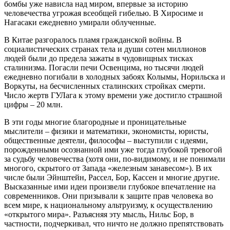
бомбы уже нависла над миром, впервые за историю
человечества угрожая всеобщей гибелью. В Хиросиме и
Нагасаки ежедневно умирали облученные.
В Китае разгоралось пламя гражданской войны. В
социалистических странах тела и души сотен миллионов
людей были до предела зажаты в чудовищных тисках
сталинизма. Погасли печи Освенцима, но тысячи людей
ежедневно погибали в холодных забоях Колымы, Норильска и
Воркуты, на бесчисленных сталинских стройках смерти.
Число жертв ГУЛага к этому времени уже достигло страшной
цифры – 20 млн.
В эти годы многие благородные и проницательные
мыслители – физики и математики, экономисты, юристы,
общественные деятели, философы – выступили с идеями,
порожденными осознанной ими уже тогда глубокой тревогой
за судьбу человечества (хотя они, по-видимому, и не понимали
многого, скрытого от Запада «железным занавесом»). В их
числе были Эйнштейн, Рассел, Бор, Кассен и многие другие.
Высказанные ими идеи произвели глубокое впечатление на
современников. Они призывали к защите прав человека во
всем мире, к национальному альтруизму, к осуществлению
«открытого мира». Разъясняя эту мысль, Нильс Бор, в
частности, подчеркивал, что ничто не должно препятствовать