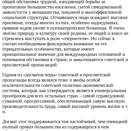
общей обстановке трудной, изнуряющей борьбы за
пропитание большинства населения, сытой самодовольной
замкнутости у меньшинства, показной и малоэффективной
социальной структуры. Отчаявшиеся люди осаждают высокие
приемные, откуда многих из них, особенно надоедливых,
прямым ходом увозят в психиатрические больницы. Я очень
люблю природу и культуру своей родины, ее людей и вовсе не
стремлюсь выступать в роли «очернителя». Но сейчас я
считаю необходимым фиксировать внимание на тех
отрицательных особенностях, которые имеют
принципиальное значение для международных отношений и
понимания обстановки в стране, и замалчиваются советской и
просоветской пропагандой.
Одним из «догматов веры» советской и просоветской
пропаганды всегда являлся тезис о якобы особой
исключительности советской политико-экономической
системы, которая, как утверждается, является универсальным
прообразом для всех остальных стран – самой справедливой,
гуманной, прогрессивной, обеспечивающей самую высокую
производительность труда, самый высокий уровень жизни и т.
п.
Догмат этот поддерживается тем настойчивей, чем очевидней
полный провал большинства из содержащихся в нем