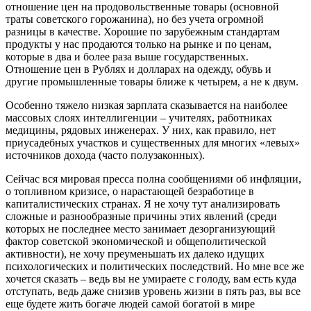
отношение цен на продовольственные товары (основной
траты советского горожанина), но без учета огромной
разницы в качестве. Хорошие по зарубежным стандартам
продукты у нас продаются только на рынке и по ценам,
которые в два и более раза выше государственных.
Отношение цен в Рублях и долларах на одежду, обувь и
другие промышленные товары ближе к четырем, а не к двум.
Особенно тяжело низкая зарплата сказывается на наиболее
массовых слоях интеллигенции – учителях, работниках
медицины, рядовых инженерах. У них, как правило, нет
приусадебных участков и существенных для многих «левых»
источников дохода (часто полузаконных).
Сейчас вся мировая пресса полна сообщениями об инфляции,
о топливном кризисе, о нарастающей безработице в
капиталистических странах. Я не хочу тут анализировать
сложные и разнообразные причины этих явлений (среди
которых не последнее место занимает дезорганизующий
фактор советской экономической и общеполитической
активности), не хочу преуменьшать их далеко идущих
психологических и политических последствий. Но мне все же
хочется сказать – ведь вы не умираете с голоду, вам есть куда
отступать, ведь даже снизив уровень жизни в пять раз, вы все
еще будете жить богаче людей самой богатой в мире