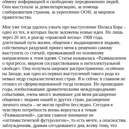
обмену информацией и свободному передвижению людей.
Они выступали за демилитаризацию, за помощь
слаборазвитым странам, за укрепление ООН, за мировое
правительство.
Мне уже тогда удалось узнать про выступление Нильса Бора –
одно из тех, в которых были заложены новые идеи. Но лишь
через 20 лет, в разгар «пражской весны» 1968 года,
длительный путь жизни, общения с выдающимися людьми,
собственных раздумий привел меня к решению самому
выступить со статьей, примыкавшей по основному
направлению к этим идеям. Статья называлась «Размышления
о прогрессе, мирном сосуществовании и интеллектуальной
свободе». Она получила широкое распространение, особенно
на Западе, как одно из первых выступлений такого рода из
немых недр социалистических стран. Я и сейчас в главном не
отошел от сформулированной тогда позиции. Но прошедшие
годы, изобиловавшие драматическими международными
событиями, очень много значившее для меня расширение
общения с людьми нашей и других стран, расширение
личного опыта – не могли пройти бесследно. Сегодня я
чувствую потребность вновь вернуться к темам
«Размышлений», уделив главное внимание не
«оптимистической футурологии», то есть мечте, а опасностям,
заблуждениям, драмам сегодняшнего дня, всему тому, что