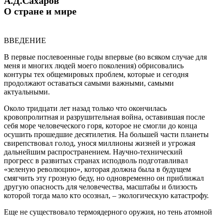
А.Д.Сахаров
О стране и мире
ВВЕДЕНИЕ
В первые послевоенные годы впервые (во всяком случае для
меня и многих людей моего поколения) обрисовались
контуры тех общемировых проблем, которые и сегодня
продолжают оставаться самыми важными, самыми
актуальными.
Около тридцати лет назад только что окончилась
кровопролитная и разрушительная война, оставившая после
себя море человеческого горя, которое не смогли до конца
осушить прошедшие десятилетия. На большей части планеты
свирепствовал голод, унося миллионы жизней и угрожая
дальнейшим распространением. Научно-технический
прогресс в развитых странах исподволь подготавливал
«зеленую революцию», которая должна была в будущем
смягчить эту грозную беду, но одновременно он приближал
другую опасность для человечества, масштабы и близость
которой тогда мало кто осознал, – экологическую катастрофу.
Еще не существовало термоядерного оружия, но тень атомной