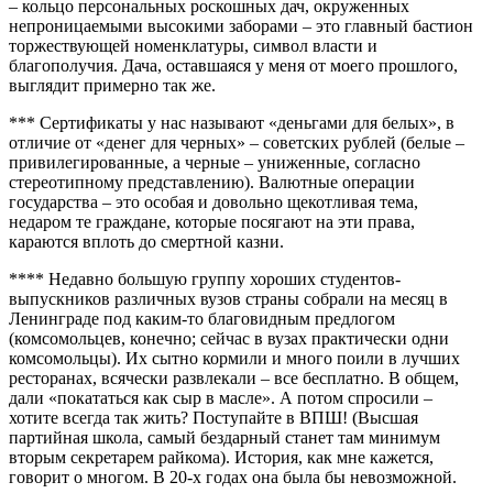
– кольцо персональных роскошных дач, окруженных
непроницаемыми высокими заборами – это главный бастион
торжествующей номенклатуры, символ власти и
благополучия. Дача, оставшаяся у меня от моего прошлого,
выглядит примерно так же.
*** Сертификаты у нас называют «деньгами для белых», в
отличие от «денег для черных» – советских рублей (белые –
привилегированные, а черные – униженные, согласно
стереотипному представлению). Валютные операции
государства – это особая и довольно щекотливая тема,
недаром те граждане, которые посягают на эти права,
караются вплоть до смертной казни.
**** Недавно большую группу хороших студентов-
выпускников различных вузов страны собрали на месяц в
Ленинграде под каким-то благовидным предлогом
(комсомольцев, конечно; сейчас в вузах практически одни
комсомольцы). Их сытно кормили и много поили в лучших
ресторанах, всячески развлекали – все бесплатно. В общем,
дали «покататься как сыр в масле». А потом спросили –
хотите всегда так жить? Поступайте в ВПШ! (Высшая
партийная школа, самый бездарный станет там минимум
вторым секретарем райкома). История, как мне кажется,
говорит о многом. В 20-х годах она была бы невозможной.