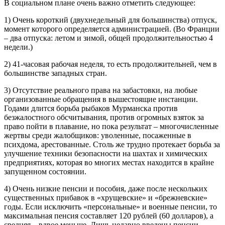
В социальном плане очень важно отметить следующее:
1) Очень короткий (двухнедельный для большинства) отпуск,
момент которого определяется администрацией. (Во Франции
– два отпуска: летом и зимой, общей продолжительностью 4
недели.)
2) 41-часовая рабочая неделя, то есть продолжительней, чем в
большинстве западных стран.
3) Отсутствие реального права на забастовки, на любые
организованные обращения в вышестоящие инстанции.
Годами длится борьба рыбаков Мурманска против
безжалостного обсчитывания, против огромных взяток за
право пойти в плавание, но пока результат – многочисленные
жертвы среди жалобщиков: уволенные, посаженные в
психдома, арестованные. Столь же трудно протекает борьба за
улучшение техники безопасности на шахтах и химических
предприятиях, которая во многих местах находится в крайне
запущенном состоянии.
4) Очень низкие пенсии и пособия, даже после нескольких
существенных прибавок в «хрущевские» и «брежневские»
годы. Если исключить «персональные» и военные пенсии, то
максимальная пенсия составляет 120 рублей (60 долларов), а
средняя – вдвое меньше. Лишь недавно введены пенсии