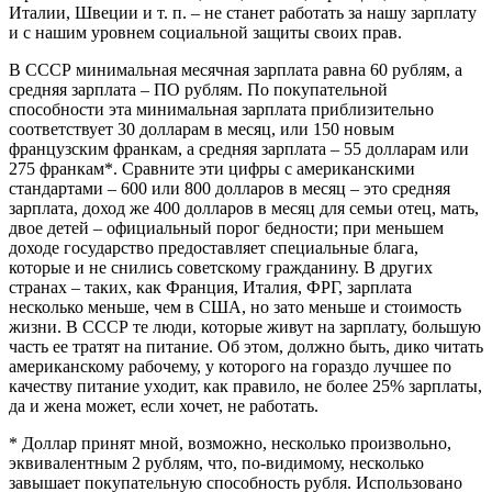
Италии, Швеции и т. п. – не станет работать за нашу зарплату
и с нашим уровнем социальной защиты своих прав.
В СССР минимальная месячная зарплата равна 60 рублям, а
средняя зарплата – ПО рублям. По покупательной
способности эта минимальная зарплата приблизительно
соответствует 30 долларам в месяц, или 150 новым
французским франкам, а средняя зарплата – 55 долларам или
275 франкам*. Сравните эти цифры с американскими
стандартами – 600 или 800 долларов в месяц – это средняя
зарплата, доход же 400 долларов в месяц для семьи отец, мать,
двое детей – официальный порог бедности; при меньшем
доходе государство предоставляет специальные блага,
которые и не снились советскому гражданину. В других
странах – таких, как Франция, Италия, ФРГ, зарплата
несколько меньше, чем в США, но зато меньше и стоимость
жизни. В СССР те люди, которые живут на зарплату, большую
часть ее тратят на питание. Об этом, должно быть, дико читать
американскому рабочему, у которого на гораздо лучшее по
качеству питание уходит, как правило, не более 25% зарплаты,
да и жена может, если хочет, не работать.
* Доллар принят мной, возможно, несколько произвольно,
эквивалентным 2 рублям, что, по-видимому, несколько
завышает покупательную способность рубля. Использовано