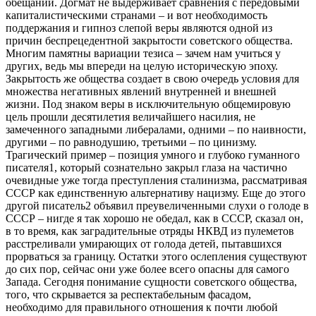
обещаний. Догмат не выдерживает сравнения с передовыми
капиталистическими странами – и вот необходимость
поддержания и гипноз слепой веры являются одной из
причин беспрецедентной закрытости советского общества.
Многим памятны вариации тезиса – зачем нам учиться у
других, ведь мы впереди на целую историческую эпоху.
Закрытость же общества создает в свою очередь условия для
множества негативных явлений внутренней и внешней
жизни. Под знаком веры в исключительную общемировую
цель прошли десятилетия величайшего насилия, не
замеченного западными либералами, одними – по наивности,
другими – по равнодушию, третьими – по цинизму.
Трагический пример – позиция умного и глубоко гуманного
писателя1, который сознательно закрыл глаза на частично
очевидные уже тогда преступления сталинизма, рассматривая
СССР как единственную альтернативу нацизму. Еще до этого
другой писатель2 объявил преувеличенными слухи о голоде в
СССР – нигде я так хорошо не обедал, как в СССР, сказал он,
в то время, как заградительные отряды НКВД из пулеметов
расстреливали умирающих от голода детей, пытавшихся
прорваться за границу. Остатки этого ослепления существуют
до сих пор, сейчас они уже более всего опасны для самого
Запада. Сегодня понимание сущности советского общества,
того, что скрывается за респектабельным фасадом,
необходимо для правильного отношения к почти любой