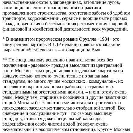
начальственные охоты в заповедниках, затопление лугов,
вопиющие нелепости планирования и практики
промышленного строительства, отсутствие заботы об удобном
транспорте, водоснабжении, сервисе и вообще быте рядовых
граждан, жестокая и бессмысленная регламентация кадровой,
финансовой и хозяйственной деятельности всех учреждений.
* В знаменитом пророческом романе Оруэлла «1984» это
«внутренняя партия». В ГДР недавно появилось забавное
выражение «Sie-Genossen» – «товарищи на Вы».
** По специальному решению правительства всех без
исключения «рядовых» граждан выселяют из центральной
части Москвы – им предоставляют отдельные квартиры на
каждую семью, конечно, очень тесные по западным
стандартам, но много лучше московских «коммуналок», их
поселяют в окраинных новых районах, застраиваемых
стандартными многоэтажными домами, – и они этому очень
рады. Между тем, старинные особнячки и другие памятники
старой Москвы безжалостно сметаются для строительства
люкс-домов, заселяемых тщательно отобранной элитой. Все
снабжение и обслуживание тут – по самому высшему
стандарту, строится даже специальный канал для
водоснабжения особо чистой водой (говорят, очень
нежелательный в экологическом отношении). Кругом Москвы