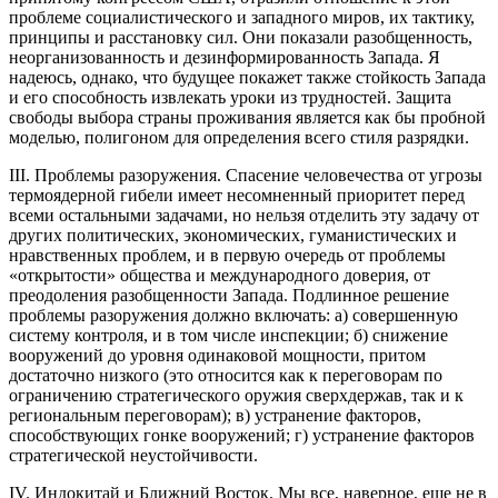
проблеме социалистического и западного миров, их тактику,
принципы и расстановку сил. Они показали разобщенность,
неорганизованность и дезинформированность Запада. Я
надеюсь, однако, что будущее покажет также стойкость Запада
и его способность извлекать уроки из трудностей. Защита
свободы выбора страны проживания является как бы пробной
моделью, полигоном для определения всего стиля разрядки.
III. Проблемы разоружения. Спасение человечества от угрозы
термоядерной гибели имеет несомненный приоритет перед
всеми остальными задачами, но нельзя отделить эту задачу от
других политических, экономических, гуманистических и
нравственных проблем, и в первую очередь от проблемы
«открытости» общества и международного доверия, от
преодоления разобщенности Запада. Подлинное решение
проблемы разоружения должно включать: а) совершенную
систему контроля, и в том числе инспекции; б) снижение
вооружений до уровня одинаковой мощности, притом
достаточно низкого (это относится как к переговорам по
ограничению стратегического оружия сверхдержав, так и к
региональным переговорам); в) устранение факторов,
способствующих гонке вооружений; г) устранение факторов
стратегической неустойчивости.
IV. Индокитай и Ближний Восток. Мы все, наверное, еще не в