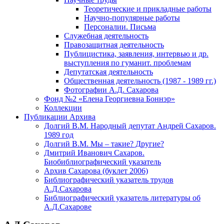
Теоретические и прикладные работы
Научно-популярные работы
Персоналии. Письма
Служебная деятельность
Правозащитная деятельность
Публицистика, заявления, интервью и др.
выступления по гуманит. проблемам
Депутатская деятельность
Общественная деятельность (1987 - 1989 гг.)
Фотографии А.Д. Сахарова
Фонд №2 «Елена Георгиевна Боннэр»
Коллекции
Публикации Архива
Долгий В.М. Народный депутат Андрей Сахаров.
1989 год
Долгий В.М. Мы – такие? Другие?
Дмитрий Иванович Сахаров.
Биобиблиографический указатель
Архив Сахарова (буклет 2006)
Библиографический указатель трудов
А.Д.Сахарова
Библиографический указатель литературы об
А.Д.Сахарове