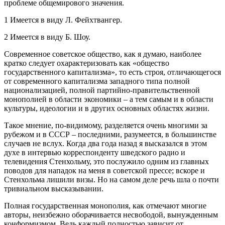
проблеме общемирового значения.
1 Имеется в виду Л. Фейхтвангер.
2 Имеется в виду Б. Шоу.
Современное советское общество, как я думаю, наиболее
кратко следует охарактеризовать как «общество
государственного капитализма», то есть строя, отличающегося
от современного капитализма западного типа полной
национализацией, полной партийно-правительственной
монополией в области экономики – а тем самым и в области
культуры, идеологии и в других основных областях жизни.
Такое мнение, по-видимому, разделяется очень многими за
рубежом и в СССР – последними, разумеется, в большинстве
случаев не вслух. Когда два года назад я высказался в этом
духе в интервью корреспонденту шведского радио и
телевидения Стенхольму, это послужило одним из главных
поводов для нападок на меня в советской прессе; вскоре и
Стенхольма лишили визы. Но на самом деле речь шла о почти
тривиальном высказывании.
Полная государственная монополия, как отмечают многие
авторы, неизбежно оборачивается несвободой, вынужденным
конформизмом. Ведь каждый полностью зависит от