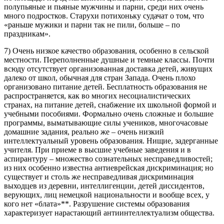
полупьяные и пьяные мужчины и парни, среди них очень
много подростков. Старухи потихоньку судачат о том, что
«раньше мужики и парни так не пили, больше – по
праздникам».
7) Очень низкое качество образования, особенно в сельской
местности. Переполненные душные и темные классы. Почти
всюду отсутствует организованная доставка детей, живущих
далеко от школ, обычная для стран Запада. Очень плохо
организовано питание детей. Бесплатность образования не
распространяется, как во многих несоциалистических
странах, на питание детей, снабжение их школьной формой и
учебными пособиями. Формально очень сложные и большие
программы, выматывающие силы учеников, многочасовые
домашние задания, реально же – очень низкий
интеллектуальный уровень образования. Нищие, задерганные
учителя. При приеме в высшие учебные заведения и в
аспирантуру – множество сознательных несправедливостей;
из них особенно известна антиеврейская дискриминация; но
существует и столь же несправедливая дискриминация
выходцев из деревни, интеллигенции, детей диссидентов,
верующих, лиц немецкой национальности и вообще всех, у
кого нет «блата»**. Разрушение системы образования
характеризует нарастающий антиинтеллектуализм общества.