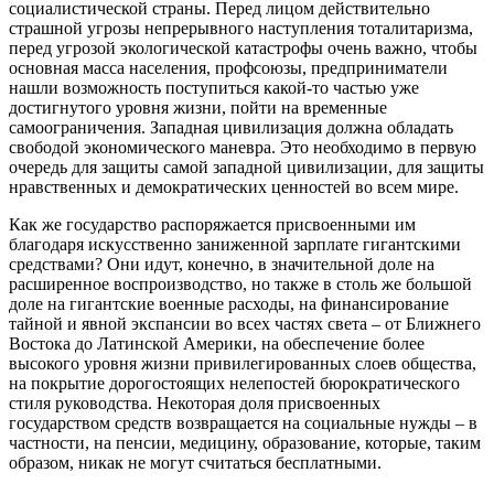
социалистической страны. Перед лицом действительно
страшной угрозы непрерывного наступления тоталитаризма,
перед угрозой экологической катастрофы очень важно, чтобы
основная масса населения, профсоюзы, предприниматели
нашли возможность поступиться какой-то частью уже
достигнутого уровня жизни, пойти на временные
самоограничения. Западная цивилизация должна обладать
свободой экономического маневра. Это необходимо в первую
очередь для защиты самой западной цивилизации, для защиты
нравственных и демократических ценностей во всем мире.
Как же государство распоряжается присвоенными им
благодаря искусственно заниженной зарплате гигантскими
средствами? Они идут, конечно, в значительной доле на
расширенное воспроизводство, но также в столь же большой
доле на гигантские военные расходы, на финансирование
тайной и явной экспансии во всех частях света – от Ближнего
Востока до Латинской Америки, на обеспечение более
высокого уровня жизни привилегированных слоев общества,
на покрытие дорогостоящих нелепостей бюрократического
стиля руководства. Некоторая доля присвоенных
государством средств возвращается на социальные нужды – в
частности, на пенсии, медицину, образование, которые, таким
образом, никак не могут считаться бесплатными.