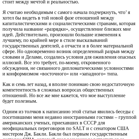
стоит между мечтой и реальностью.
Я считаю необходимым с самого начала подчеркнуть, что’ я
хотел бы видеть в той новой фазе отношений между
капиталистическими и социалистическими странами, которая
получила название «разрядки», осуществление близких мне
идей. Действительно, произошли большие изменения к
лучшему, по крайней мере в стиле высказываний
государственных деятелей, а отчасти и в более материальной
сфере. Но одновременно возник определенный разрыв между
словами и Делами, создались условия для оживления опасных
иллюзий. Все это требует, по-моему, откровенного
обсуждения, не связанного дипломатическими условностями
и конформизмом «восточного» или «западного» типа.
Как и семь лет назад, я вполне понимаю свою недостаточную
компетентность в сложных вопросах общественных
отношений. Но все же мне кажется, что мое выступление
будет полезным.
Одним из толчков к написанию этой статьи явились беседы с
посетившими меня недавно иностранными гостями – группой
американских ученых, приехавших в СССР для
неофициальных переговоров по SALT и с сенатором США
мистером Дж. Бакли. Бакли был первым государственным