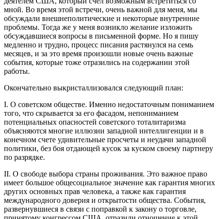
деятелем США, который счел возможным встретиться со
мной. Во время этой встречи, очень важной для меня, мы
обсуждали внешнеполитические и некоторые внутренние
проблемы. Тогда же у меня возникло желание изложить
обсуждавшиеся вопросы в письменной форме. Но я пишу
медленно и трудно, процесс писания растянулся на семь
месяцев, и за это время произошли новые очень важные
события, которые тоже отразились на содержании этой
работы.
Окончательно выкристаллизовался следующий план:
I. О советском обществе. Именно недостаточным пониманием
того, что скрывается за его фасадом, непониманием
потенциальных опасностей советского тоталитаризма
объясняются многие иллюзии западной интеллигенции и в
конечном счете удивительные просчеты и неудачи западной
политики, без боя отдающей кусок за куском своему партнеру
по разрядке.
II. О свободе выбора страны проживания. Это важное право
имеет большое общесоциальное значение как гарантия многих
других основных прав человека, а также как гарантия
международного доверия и открытости общества. События,
развернувшиеся в связи с поправкой к закону о торговле,
принятому конгрессом США, отразили отношение к этой