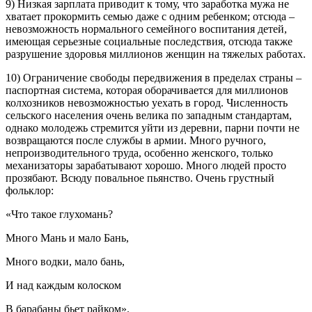
9) Низкая зарплата приводит к тому, что заработка мужа не
хватает прокормить семью даже с одним ребенком; отсюда –
невозможность нормального семейного воспитания детей,
имеющая серьезные социальные последствия, отсюда также
разрушение здоровья миллионов женщин на тяжелых работах.
10) Ограничение свободы передвижения в пределах страны –
паспортная система, которая оборачивается для миллионов
колхозников невозможностью уехать в город. Численность
сельского населения очень велика по западным стандартам,
однако молодежь стремится уйти из деревни, парни почти не
возвращаются после службы в армии. Много ручного,
непроизводительного труда, особенно женского, только
механизаторы зарабатывают хорошо. Много людей просто
прозябают. Всюду повальное пьянство. Очень грустный
фольклор:
«Что такое глухомань?
Много Мань и мало Бань,
Много водки, мало бань,
И над каждым колоском
В барабаны бьет райком».