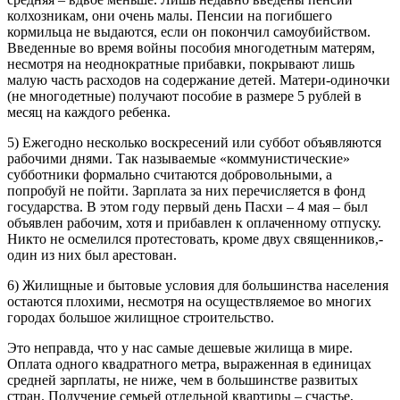
колхозникам, они очень малы. Пенсии на погибшего
кормильца не выдаются, если он покончил самоубийством.
Введенные во время войны пособия многодетным матерям,
несмотря на неоднократные прибавки, покрывают лишь
малую часть расходов на содержание детей. Матери-одиночки
(не многодетные) получают пособие в размере 5 рублей в
месяц на каждого ребенка.
5) Ежегодно несколько воскресений или суббот объявляются
рабочими днями. Так называемые «коммунистические»
субботники формально считаются добровольными, а
попробуй не пойти. Зарплата за них перечисляется в фонд
государства. В этом году первый день Пасхи – 4 мая – был
объявлен рабочим, хотя и прибавлен к оплаченному отпуску.
Никто не осмелился протестовать, кроме двух священников,-
один из них был арестован.
6) Жилищные и бытовые условия для большинства населения
остаются плохими, несмотря на осуществляемое во многих
городах большое жилищное строительство.
Это неправда, что у нас самые дешевые жилища в мире.
Оплата одного квадратного метра, выраженная в единицах
средней зарплаты, не ниже, чем в большинстве развитых
стран. Получение семьей отдельной квартиры – счастье,