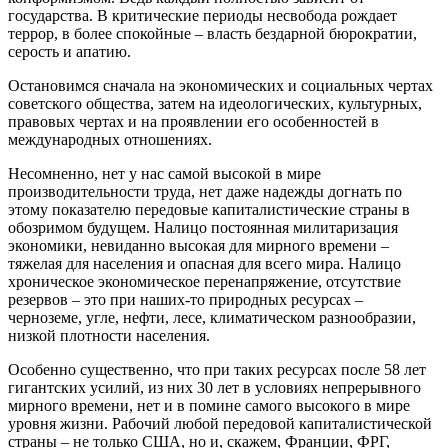
государства. В критические периоды несвобода рождает
террор, в более спокойные – власть бездарной бюрократии,
серость и апатию.
Остановимся сначала на экономических и социальных чертах
советского общества, затем на идеологических, культурных,
правовых чертах и на проявлении его особенностей в
международных отношениях.
Несомненно, нет у нас самой высокой в мире
производительности труда, нет даже надежды догнать по
этому показателю передовые капиталистические страны в
обозримом будущем. Налицо постоянная милитаризация
экономики, невиданно высокая для мирного времени –
тяжелая для населения и опасная для всего мира. Налицо
хроническое экономическое перенапряжение, отсутствие
резервов – это при наших-то природных ресурсах –
черноземе, угле, нефти, лесе, климатическом разнообразии,
низкой плотности населения.
Особенно существенно, что при таких ресурсах после 58 лет
гигантских усилий, из них 30 лет в условиях непрерывного
мирного времени, нет и в помине самого высокого в мире
уровня жизни. Рабочий любой передовой капиталистической
страны – не только США, но и, скажем, Франции, ФРГ,