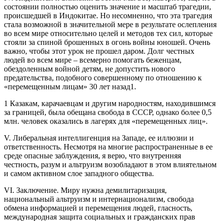
состоянии полностью оценить значение и масштаб трагедии,
происшедшей в Индокитае. Но несомненно, что эта трагедия
стала возможной в значительной мере в результате ослепления
во всем мире относительно целей и методов тех сил, которые
стояли за спиной брошенных в огонь войны юношей. Очень
важно, чтобы этот урок не прошел даром. Долг честных
людей во всем мире – всемерно помогать беженцам,
обездоленным войной детям, не допустить нового
предательства, подобного совершенному по отношению к
«перемещенным лицам» 30 лет назад1.
1 Казакам, карачаевцам и другим народностям, находившимся
за границей, была обещана свобода в СССР, однако более 0,5
млн. человек оказались в лагерях для «перемещенных лиц».
V. Либеральная интеллигенция на Западе, ее иллюзии и
ответственность. Несмотря на многие распространенные в ее
среде опасные заблуждения, я верю, что внутренняя
честность, разум и альтруизм возобладают в этом влиятельном
и самом активном слое западного общества.
VI. Заключение. Миру нужна демилитаризация,
национальный альтруизм и интернационализм, свобода
обмена информацией и перемещения людей, гласность,
международная защита социальных и гражданских прав