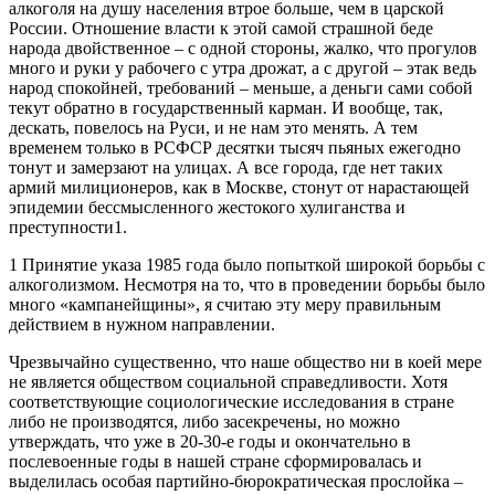
алкоголя на душу населения втрое больше, чем в царской
России. Отношение власти к этой самой страшной беде
народа двойственное – с одной стороны, жалко, что прогулов
много и руки у рабочего с утра дрожат, а с другой – этак ведь
народ спокойней, требований – меньше, а деньги сами собой
текут обратно в государственный карман. И вообще, так,
дескать, повелось на Руси, и не нам это менять. А тем
временем только в РСФСР десятки тысяч пьяных ежегодно
тонут и замерзают на улицах. А все города, где нет таких
армий милиционеров, как в Москве, стонут от нарастающей
эпидемии бессмысленного жестокого хулиганства и
преступности1.
1 Принятие указа 1985 года было попыткой широкой борьбы с
алкоголизмом. Несмотря на то, что в проведении борьбы было
много «кампанейщины», я считаю эту меру правильным
действием в нужном направлении.
Чрезвычайно существенно, что наше общество ни в коей мере
не является обществом социальной справедливости. Хотя
соответствующие социологические исследования в стране
либо не производятся, либо засекречены, но можно
утверждать, что уже в 20-30-е годы и окончательно в
послевоенные годы в нашей стране сформировалась и
выделилась особая партийно-бюрократическая прослойка –