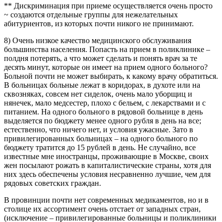
** Дискриминация при приеме осуществляется очень просто
~ создаются отдельные группы для нежелательных
абитуриентов, из которых почти никого не принимают.
8) Очень низкое качество медицинского обслуживания
большинства населения. Попасть на прием в поликлинике –
полдня потерять, а что может сделать и понять врач за те
десять минут, которые он имеет на прием одного больного?
Больной почти не может выбирать, к какому врачу обратиться.
В больницах больные лежат в коридорах, в духоте или на
сквозняках, совсем нет сиделок, очень мало уборщиц и
нянечек, мало медсестер, плохо с бельем, с лекарствами и с
питанием. На одного больного в рядовой больнице в день
выделяется по бюджету менее одного рубля в день на все;
естественно, что ничего нет, и условия ужасные. Зато в
привилегированных больницах – на одного больного по
бюджету тратится до 15 рублей в день. Не случайно, все
известные мне иностранцы, проживающие в Москве, своих
жен посылают рожать в капиталистические страны, хотя для
них здесь обеспечены условия несравненно лучшие, чем для
рядовых советских граждан.
В провинции почти нет современных медикаментов, но и в
столице их ассортимент очень отстает от западных стран,
(исключение – привилегированные больницы и поликлиники