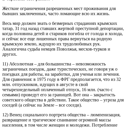
Жесткие ограничения разрешенных мест проживания для
бывших заключенных, часто ломающие всю их жизнь.
Весь мир должен знать о безмерных страданиях крымских
татар, 31 год назад ставших жертвой преступной депортации,
когда половина детей и стариков погибла от голода и холода,
и сейчас все еще лишенных права вернуться на родную
крымскую землю, ждущую их трудолюбивых рук.
Аналогична судьба немцев Поволжья, месхов-турков и
других.
11) Абсолютная – для большинства – невозможность
заграничных поездок, даже туристических, не говоря уж о
поездках для работы, на заработки, для ученья или лечения.
Для сравнения: в 1975 году в ФРГ предполагается, что из 32
млн. отпускников, идущих в августе в свой
четырехнедельный оплаченный отпуск, 16 млн. (часто с
семьями) проведут его за границей. Вот она – закрытость
советского общества в действии. Такое общество – угроза для
соседей (а сейчас на Земле – все соседи).
12) Венец социального портрета общества – люмпенизация,
развращение и трагическое спаивание огромной массы
населения, в том числе женщин и молодежи. Потребление