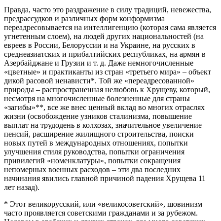
Правда, часто это раздражение в силу традиций, невежества,
предрассудков и различных форм конформизма
переадресовывается на интеллигенцию (которая сама является
угнетенным слоем), на людей других национальностей (на
евреев в России, Белоруссии и на Украине, на русских в
среднеазиатских и прибалтийских республиках, на армян в
Азербайджане и Грузии и т. д. Даже немногочисленные
«цветные» и практиканты из стран «третьего мира» – объект
дикой расовой ненависти*. Той же «переадресованной»
природы – распространенная нелюбовь к Хрущеву, который,
несмотря на многочисленные болезненные для страны
«загибы»**, все же внес ценный вклад во многих отраслях
жизни (освобождение узников сталинизма, повышение
выплат на трудодень в колхозах, значительное увеличение
пенсий, расширение жилищного строительства, поиски
новых путей в международных отношениях, попытки
улучшения стиля руководства, попытки ограничения
привилегий «номенклатуры», попытки сокращения
непомерных военных расходов – эти два последних
начинания явились главной причиной падения Хрущева 11
лет назад).
* Этот великорусский, или «великосоветский», шовинизм
часто проявляется советскими гражданами и за рубежом.