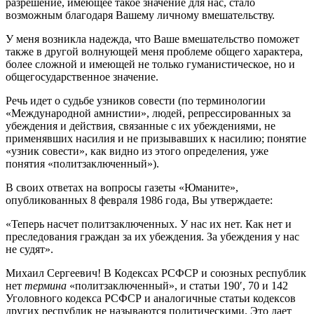
разрешение, имеющее такое значение для нас, стало
возможным благодаря Вашему личному вмешательству.
У меня возникла надежда, что Ваше вмешательство поможет
также в другой волнующей меня проблеме общего характера,
более сложной и имеющей не только гуманистическое, но и
общегосударственное значение.
Речь идет о судьбе узников совести (по терминологии
«Международной амнистии», людей, репрессированных за
убеждения и действия, связанные с их убеждениями, не
применявших насилия и не призывавших к насилию; понятие
«узник совести», как видно из этого определения, уже
понятия «политзаключенный»).
В своих ответах на вопросы газеты «Юманите»,
опубликованных 8 февраля 1986 года, Вы утверждаете:
«Теперь насчет политзаключенных. У нас их нет. Как нет и
преследования граждан за их убеждения. За убеждения у нас
не судят».
Михаил Сергеевич! В Кодексах РСФСР и союзных республик
нет
термина
«политзаключенный», и статьи 190′, 70 и 142
Уголовного кодекса РСФСР и аналогичные статьи кодексов
других республик не называются политическими. Это дает