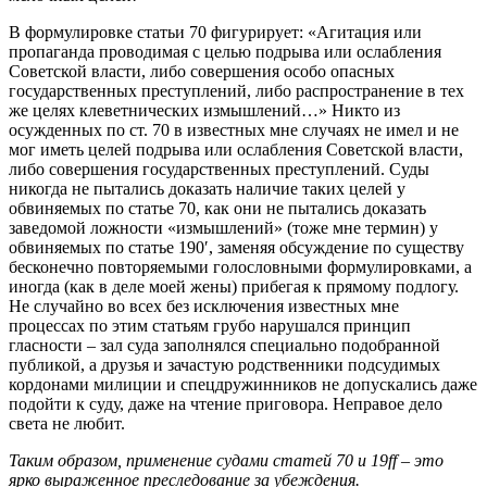
В формулировке статьи 70 фигурирует: «Агитация или
пропаганда проводимая с целью подрыва или ослабления
Советской власти, либо совершения особо опасных
государственных преступлений, либо распространение в тех
же целях клеветнических измышлений…» Никто из
осужденных по ст. 70 в известных мне случаях не имел и не
мог иметь целей подрыва или ослабления Советской власти,
либо совершения государственных преступлений. Суды
никогда не пытались доказать наличие таких целей у
обвиняемых по статье 70, как они не пытались доказать
заведомой ложности «измышлений» (тоже мне термин) у
обвиняемых по статье 190′, заменяя обсуждение по существу
бесконечно повторяемыми голословными формулировками, а
иногда (как в деле моей жены) прибегая к прямому подлогу.
Не случайно во всех без исключения известных мне
процессах по этим статьям грубо нарушался принцип
гласности – зал суда заполнялся специально подобранной
публикой, а друзья и зачастую родственники подсудимых
кордонами милиции и спецдружинников не допускались даже
подойти к суду, даже на чтение приговора. Неправое дело
света не любит.
Таким образом, применение судами статей 70 и 19ff – это
ярко выраженное преследование за убеждения.