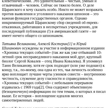
клеветническими. Это удивительный – чистый, умный и
отзывчивый – человек. Сейчас он тяжело болен. О деле
Щаранского я хочу сказать особо. Никто не может возражать
против выявления и уголовного наказания шпионов – это
важная функция государственных органов. Однако
инкриминируемый Щаранскому сбор сведений об евреях-
отказниках, работавших в несекретных учреждениях, для
последующей публикации (!) в американской газете – не
имеет ничего общего со шпионажем.
Татьяна Великанова, Алексей Костерин[1]
и
Юрий
Шиханович
осуждены за участие в информационном издании
«Хроника текущих событий» (так же как уже отбывший 10-
летний срок несправедливого наказания мой друг, крупный
биолог Сергей Ковалев – отец Ивана Ковалева). Я упомянул
Таню Великанову, хотя ее срок подходит (или уже подошел) к
концу, т.к., по-моему, она одна из тех, чья личность особенно
ярко воплощает лучшие черты узников совести – внутреннюю
честность, служение делу гласности и справедливости.
«Хроника текущих событий» с небольшим перерывом
издавалась с 1969 года[2]. Она содержит объективную
(безоценочную) информацию по тем темам, о которых я писал
выше. Ее история – воплощение идеалов многих
самоотверженных людей.