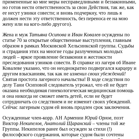
примененные ко мне меры несправедливыми и беззаконными,
но готов нести ответственность за свои Действия, так же, как
ее несут узники совести; и вновь подчеркну, что лишь я
должен нести эту ответственность, без переноса ее на мою
жену или на кого-либо другого).
Жена и муж
Татьяна Осипова
и
Иван Ковалев
осуждены по
статье 70 за открытые общественные выступления, главным
образом в рамках Московской Хельсинкской группы. Судьбы
и страдания этих на многие годы разлученных молодых
людей – яркое проявление беззакония и жестокости
преследования узников совести. В справке из лагеря об Иване
Ковалеве указано, что он неоднократно подвергался карцеру и
другим взысканиям, так как не
изменил своих убеждений!
Святая простота лагерного начальства! В ходе следствия по
делу Тани Осиповой следователь угрожал, что ей не будет
оказана необходимая гинекологическая медицинская помощь
и она никогда не сможет иметь детей, если не будет
сотрудничать со следствием и не изменит своих убеждений.
Сейчас лагерным судом ей вновь продлен срок заключения.
Осужденные член-корр. АН Армении
Юрий Орлов,
поэт
Виктор
Некипелов, Анатолий Щаранский –
члены той же
Группы. Некипелов ранее был осужден за стихи (!)
философского содержания, которые судом были сочтены