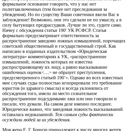
формальное основание говорить, что у нас нет
политзаключенных (тем более нет преследования за
убеждения). Но по существу Ваши советники ввели Вас в
заблуждение! Возможно, они это сделали не по умыслу, а в
силу бытующих предрассудков. Лучше ли это, судите сами.
Начну с обсуждения статьи 190′ УК РСФСР. Статья
формально предусматривает ответственность за
распространение заведомо ложных измышлений, порочащих
советский общественный и государственный строй. Как
написано в изданных издательством «Юридическая
литература» комментариях к УК, «распространение
измышлений, ложность которых не известна
распространяющему их лицу, а равно высказывание
ошибочных оценок<…> не образует преступления,
предусмотренного статьей 190’». Однако во всех известных
мне случаях суды полностью игнорировали это требование
юристов (и здравого смысла) и всегда уклонялись от
обсуждения того, имело ли место сознательное
распространение подсудимыми лжи или они говорили и
писали, что думали. На самом деле именно последнее.
Юридически важно, что заведомая ложность высказываний
оставалась недоказанной.
Тем самым суды фактически
осуждали людей за их убеждения.
Моя жена Е. Г. Боннэр принадлежит к числу многих жертв