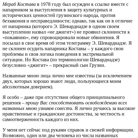
Мераб Костава
в 1978 году был осужден к ссылке вместе с
напарником за выступления в защиту культурных и
исторических ценностей грузинского народа, против
беззакония и несправедливости; однако, так как он в отличие
от напарника (которого Э. Шеварднадзе в одном своем
выступлении назвал «не джигит») не проявил склонности к
«покаянию», ему спровоцировали новые обвинения. Я
посылал в свое время об этом телеграмму Э. Шеварднадзе. Я
не склонен осудить напарника Коставы – у каждого свои
проблемы и своя логика поведения в экстремальной
ситуации. Но Костава (по терминологии Шеварднадзе)
безусловно «джигит» – прекрасный сын Грузии.
Названные мною лица лично мне известны (за исключением
двух, которых хорошо знают люди, пользующиеся моим
абсолютным доверием).
Я особо – даже при отсутствии общего принципиального
решения –
прошу Вас способствовать освобождению всех
названных мною узников совести.
Я лично ручаюсь за высокие
нравственные и гражданские достоинства, за честность и
самоотверженность каждого из них.
У меня нет сейчас под руками справок и свежей информации.
Возможно, один или два человека из числа названных