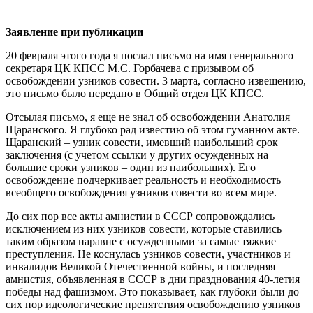
Заявление при публикации
20 февраля этого года я послал письмо на имя генерального
секретаря ЦК КПСС М.С. Горбачева с призывом об
освобождении узников совести. 3 марта, согласно извещению,
это письмо было передано в Общий отдел ЦК КПСС.
Отсылая письмо, я еще не знал об освобождении Анатолия
Щаранского. Я глубоко рад известию об этом гуманном акте.
Щаранский – узник совести, имевший наибольший срок
заключения (с учетом ссылки у других осужденных на
большие сроки узников – один из наибольших). Его
освобождение подчеркивает реальность и необходимость
всеобщего освобождения узников совести во всем мире.
До сих пор все акты амнистии в СССР сопровождались
исключением из них узников совести, которые ставились
таким образом наравне с осужденными за самые тяжкие
преступления. Не коснулась узников совести, участников и
инвалидов Великой Отечественной войны, и последняя
амнистия, объявленная в СССР в дни празднования 40-летия
победы над фашизмом. Это показывает, как глубоки были до
сих пор идеологические препятствия освобождению узников