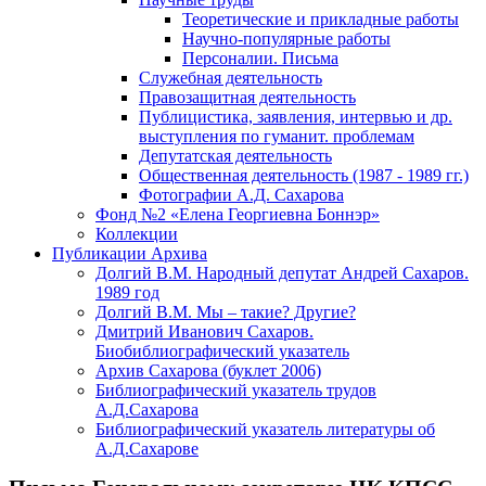
Теоретические и прикладные работы
Научно-популярные работы
Персоналии. Письма
Служебная деятельность
Правозащитная деятельность
Публицистика, заявления, интервью и др.
выступления по гуманит. проблемам
Депутатская деятельность
Общественная деятельность (1987 - 1989 гг.)
Фотографии А.Д. Сахарова
Фонд №2 «Елена Георгиевна Боннэр»
Коллекции
Публикации Архива
Долгий В.М. Народный депутат Андрей Сахаров.
1989 год
Долгий В.М. Мы – такие? Другие?
Дмитрий Иванович Сахаров.
Биобиблиографический указатель
Архив Сахарова (буклет 2006)
Библиографический указатель трудов
А.Д.Сахарова
Библиографический указатель литературы об
А.Д.Сахарове