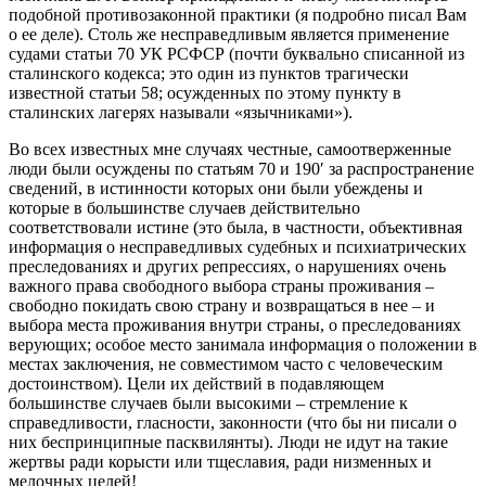
подобной противозаконной практики (я подробно писал Вам
о ее деле). Столь же несправедливым является применение
судами статьи 70 УК РСФСР (почти буквально списанной из
сталинского кодекса; это один из пунктов трагически
известной статьи 58; осужденных по этому пункту в
сталинских лагерях называли «язычниками»).
Во всех известных мне случаях честные, самоотверженные
люди были осуждены по статьям 70 и 190′ за распространение
сведений, в истинности которых они были убеждены и
которые в большинстве случаев действительно
соответствовали истине (это была, в частности, объективная
информация о несправедливых судебных и психиатрических
преследованиях и других репрессиях, о нарушениях очень
важного права свободного выбора страны проживания –
свободно покидать свою страну и возвращаться в нее – и
выбора места проживания внутри страны, о преследованиях
верующих; особое место занимала информация о положении в
местах заключения, не совместимом часто с человеческим
достоинством). Цели их действий в подавляющем
большинстве случаев были высокими – стремление к
справедливости, гласности, законности (что бы ни писали о
них беспринципные пасквилянты). Люди не идут на такие
жертвы ради корысти или тщеславия, ради низменных и
мелочных целей!