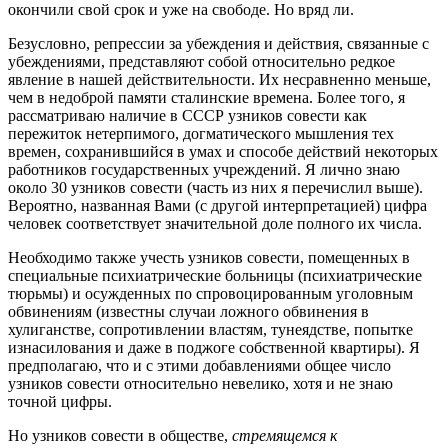
окончили свой срок и уже на свободе. Но вряд ли.
Безусловно, репрессии за убеждения и действия, связанные с
убеждениями, представляют собой относительно редкое
явление в нашей действительности. Их несравненно меньше,
чем в недоброй памяти сталинские времена. Более того, я
рассматриваю наличие в СССР узников совести как
пережиток нетерпимого, догматического мышления тех
времен, сохранившийся в умах и способе действий некоторых
работников государственных учреждений. Я лично знаю
около 30 узников совести (часть из них я перечислил выше).
Вероятно, названная Вами (с другой интерпретацией) цифра
человек соответствует значительной доле полного их числа.
Необходимо также учесть узников совести, помещенных в
специальные психиатрические больницы (психиатрические
тюрьмы) и осужденных по спровоцированным уголовным
обвинениям (известны случаи ложного обвинения в
хулиганстве, сопротивлении властям, тунеядстве, попытке
изнасилования и даже в поджоге собственной квартиры). Я
предполагаю, что и с этими добавлениями общее число
узников совести относительно невелико, хотя и не знаю
точной цифры.
Но узников совести в обществе,
стремящемся к