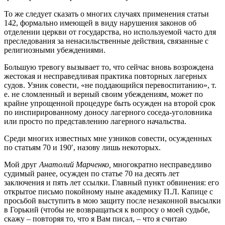
То же следует сказать о многих случаях применения статьи
142, формально имеющей в виду нарушения законов об
отделении церкви от государства, но используемой часто для
преследования за ненасильственные действия, связанные с
религиозными убеждениями.
Большую тревогу вызывает то, что сейчас вновь возрождена
жестокая и несправедливая практика повторных лагерных
судов. Узник совести, «не поддающийся перевоспитанию», т.
е. не сломленный и верный своим убеждениям, может по
крайне упрощенной процедуре быть осужден на второй срок
по инспирированному доносу лагерного соседа-уголовника
или просто по представлению лагерного начальства.
Среди многих известных мне узников совести, осужденных
по статьям 70 и 190′, назову лишь некоторых.
Мой друг
Анатолий Марченко,
многократно несправедливо
судимый ранее, осужден по статье 70 на десять лет
заключения и пять лет ссылки. Главный пункт обвинения: его
открытое письмо покойному ныне академику П.Л. Капице с
просьбой выступить в мою защиту после незаконной высылки
в Горький (чтобы не возвращаться к вопросу о моей судьбе,
скажу – повторяя то, что я Вам писал, – что я считаю