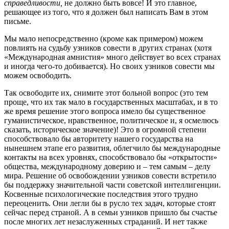
справедливости,
не должно быть вовсе! И это главное,
решающее из того, что я должен был написать Вам в этом
письме.
Мы мало непосредственно (кроме как примером) можем
повлиять на судьбу узников совести в других странах (хотя
«Международная амнистия» много действует во всех странах
и иногда чего-то добивается). Но своих узников совести мы
можем освободить.
Так освободите их, снимите этот больной вопрос (это тем
проще, что их так мало в государственных масштабах, и в то
же время решение этого вопроса имело бы существенное
гуманистическое, нравственное, политическое и, я осмелюсь
сказать, историческое значение)! Это в огромной степени
способствовало бы авторитету нашего государства на
нынешнем этапе его развития, облегчило бы международные
контакты на всех уровнях, способствовало бы «открытости»
общества, международному доверию и – тем самым – делу
мира. Решение об освобождении узников совести встретило
бы поддержку значительной части советской интеллигенции.
Косвенные психологические последствия этого трудно
переоценить. Они легли бы в русло тех задач, которые стоят
сейчас перед страной. А в семьи узников пришло бы счастье
после многих лет незаслуженных страданий. И нет также