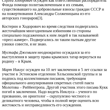
Сергей Ходорович
осужден как ответственный распорядитель
Фонда помощи политзаключенным и их семьям,
существовавшего на добровольные взносы граждан СССР и
на пожертвования Александра Солженицына из его
авторских гонораров[3].
Костерин и Ходорович во время следствия подвергались
жесточайшим многодневным избиениям со стороны
специально подсаженных к ним людей в так называемой
«пресс-камере». Подвергались ли таким пыткам другие
узники совести, я не знаю.
Мустафа Джемилев
неоднократно осуждался за его
выступления в защиту права крымских татар вернуться на
родину – в Крым.
Март Никлус
осужден на 10 лет заключения и 5 лет ссылки за
участие в Эстонском отделении Хельсинкской группы и за
подпись под коллективным письмом, требующим
официального аннулирования секретных статей пакта
Молотова – Риббентропа. Другой участник этого письма Кукк
погиб в заключении. Надо видеть Никлуса – ученого по
призванию, он орнитолог – скрупулезно честного и
деликатного человека, чтобы в полной мере оценить всю
жестокость и несправедливость его осуждения.