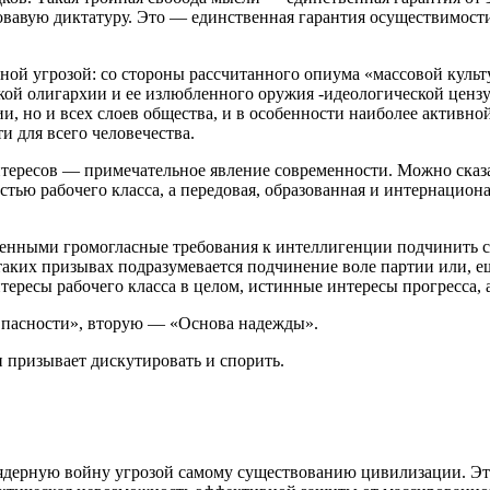
вавую диктатуру. Это — единственная гарантия осуществимости
ной угрозой: со стороны рассчитанного опиума «массовой культ
кой олигархии и ее излюбленного оружия -идеологической цензу
и, но и всех слоев общества, и в особенности наиболее активно
и для всего человечества.
ересов — примечательное явление современности. Можно сказат
тью рабочего класса, а передовая, образованная и интернациона
енными громогласные требования к интеллигенции подчинить св
таких призывах подразумевается подчинение воле партии или, е
тересы рабочего класса в целом, истинные интересы прогресса, 
Опасности», вторую — «Основа надежды».
 призывает дискутировать и спорить.
оядерную войну угрозой самому существованию цивилизации. Эт