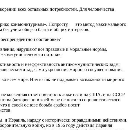
творении всех остальных потребностей. Для человечества
ирико-конъюнктурным». Попросту, — это метод максимального
без учета общего блага и общих интересов.
й беспрецедентной обстановке?
авления, нарушают все правовые и моральные нормы,
 «коммунистического потопа».
ективность и неэффективность антикоммунистических задач
еловеческими задачами укрепления мирного сосуществования.
 во всем мире. Ничто так не подрывает возможности мирного
чае косвенная ответственность ложится и на США, и на СССР
инства (которое ни в коей мере не носило социалистического
что в своей основе борьба арабов носит
истов.
бы, и Израиль, наряду с исторически оправданными действиями,
оборонительную войну, но в 1956 году действия Израиля