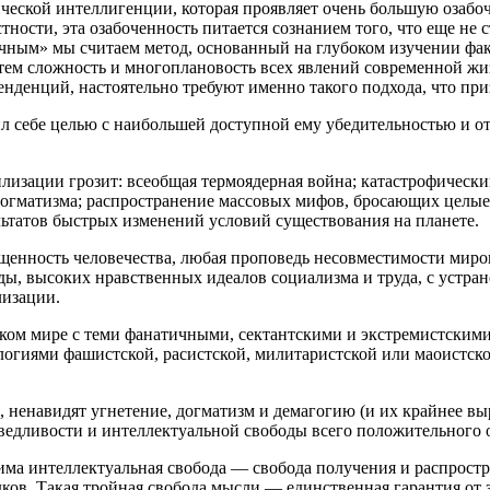
ической интеллигенции, которая проявляет очень большую озаб
тности, эта озабоченность питается сознанием того, что еще не
чным» мы считаем метод, основанный на глубоком изучении фак
 тем сложность и многоплановость всех явлений современной жи
нденций, настоятельно требуют именно такого подхода, что при
 себе целью с наибольшей доступной ему убедительностью и от
лизации грозит: всеобщая термоядерная война; катастрофический
догматизма; распространение массовых мифов, бросающих целые
льтатов быстрых изменений условий существования на планете.
щенность человечества, любая проповедь несовместимости мир
ды, высоких нравственных идеалов социализма и труда, с устра
лизации.
ческом мире с теми фанатичными, сектантскими и экстремистски
огиями фашистской, расистской, милитаристской или маоистской,
 ненавидят угнетение, догматизм и демагогию (и их крайнее вы
аведливости и интеллектуальной свободы всего положительного 
има интеллектуальная свобода — свобода получения и распрост
удков. Такая тройная свобода мысли — единственная гарантия от