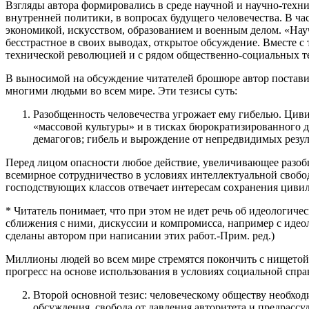
Взгляды автора формировались в среде научной и научно-техн
внутренней политики, в вопросах будущего человечества. В час
экономикой, искусством, образованием и военным делом. «Нау
бесстрастное в своих выводах, открытое обсуждение. Вместе с
технической революцией и с рядом общественно-социальных те
В выносимой на обсуждение читателей брошюре автор поставил
многими людьми во всем мире. Эти тезисы суть:
Разобщенность человечества угрожает ему гибелью. Циви
«массовой культуры» и в тисках бюрократизированного 
демагогов; гибель и вырождение от непредвидимых резу
Перед лицом опасности любое действие, увеличивающее разоб
всемирное сотрудничество в условиях интеллектуальной свобо
господствующих классов отвечает интересам сохранения циви
* Читатель понимает, что при этом не идет речь об идеологи
сближения с ними, дискуссии и компромисса, например с идеол
сделаны автором при написании этих работ.-Прим. ред.)
Миллионы людей во всем мире стремятся покончить с нищетой,
прогресс на основе использования в условиях социальной спр
Второй основной тезис: человеческому обществу необход
обсуждения, свобода от давления авторитета и предрасс