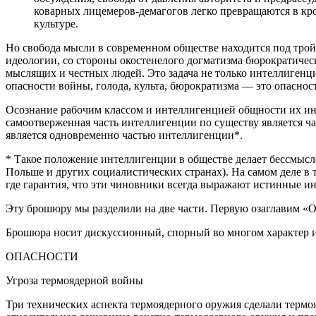
коварных лицемеров-демагогов легко превращаются в кро
культуре.
Но свобода мысли в современном обществе находится под трой
идеологии, со стороны окостенелого догматизма бюрократичес
мыслящих и честных людей. Это задача не только интеллигенци
опасности войны, голода, культа, бюрократизма — это опасност
Осознание рабочим классом и интеллигенцией общности их инт
самоотверженная часть интеллигенции по существу является час
является одновременно частью интеллигенции*.
* Такое положение интеллигенции в обществе делает бессмысл
Польше и других социалистических странах). На самом деле в 
где гарантия, что эти чиновники всегда выражают истинные ин
Эту брошюру мы разделили на две части. Первую озаглавим «
Брошюра носит дискуссионный, спорный во многом характер и
ОПАСНОСТИ
Угроза термоядерной войны
Три технических аспекта термоядерного оружия сделали терм