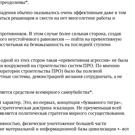
епреодолимы*.
ападения обычно оказывалось очень эффективным даже в том
заться решающим и свести на нет многолетние работы и
отивников. В этом случае более сильная сторона, создав
сного неустойчивого равновесия — пойти на превентивную
ассчитывая на безнаказанность на последней ступени
дной из этих сторон такая «превентивная агрессия» не была
нки вооружений на строительство систем ПРО. По мнению
моратории строительства ПРО) было бы полезной
тные системы, демонстрацией желания сотрудничать, а не
ляется средством всемирного самоубийства*.
характер. Это, во-первых, концепция «бумажного тигра»,
тратегическая доктрина эскалации. Не преуменьшая всей
 является политическая стратегия мирного сосуществования.
тивностью, физическое уничтожение большей части
ние материальной и информационной базы цивилизации •- вот