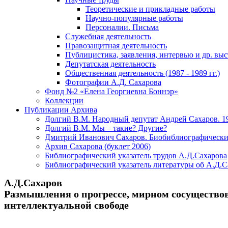
Теоретические и прикладные работы
Научно-популярные работы
Персоналии. Письма
Служебная деятельность
Правозащитная деятельность
Публицистика, заявления, интервью и др. вы
Депутатская деятельность
Общественная деятельность (1987 - 1989 гг.)
Фотографии А.Д. Сахарова
Фонд №2 «Елена Георгиевна Боннэр»
Коллекции
Публикации Архива
Долгий В.М. Народный депутат Андрей Сахаров. 1
Долгий В.М. Мы – такие? Другие?
Дмитрий Иванович Сахаров. Биобиблиографически
Архив Сахарова (буклет 2006)
Библиографический указатель трудов А.Д.Сахарова
Библиографический указатель литературы об А.Д.С
А.Д.Сахаров
Размышления о прогрессе, мирном сосущество
интеллектуальной свободе