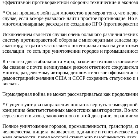
эффективной противоракетной обороны технические и экономи
* Опыт прошлых войн дал множество примеров того, что перв
случае, если вскоре удавалось найти простое противоядие. Но
многомиллиардные расходы по созданию ПРО (противоракетно
Исключением является случай очень большого различия технико
систему противоракетной обороны с многократным запасом про
авантюру, затратив часть своего потенциала атаки на уничтож
эскалации, то есть при уничтожении городов и промышленнос
К счастью для стабильности мира, различие технико-экономич
бы связана с почти неминуемым риском ответного сокрушител
многих, разделяемому автором, дипломатическое оформление э
демонстрацией желания США и СССР сохранить статус-кво и н
воевать.
Термоядерная война не может рассматриваться как продолжени
* Существуют два направления попыток вернуть термоядерной 
концепция безответственных маоистских авантюристов. Во-вт
серьезности вызова, заключенного в этой доктрине, ограничим
Полное уничтожение городов, промышленности, транспорта, си
человечества, нищета, варварство, одичание и генетическое 
мера опасности, перед которой ставит мир разобщенность двух