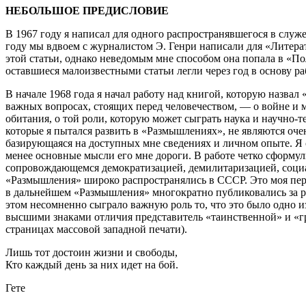
НЕБОЛЬШОЕ ПРЕДИСЛОВИЕ
В 1967 году я написал для одного распространявшегося в служ
году мы вдвоем с журналистом Э. Генри написали для «Литер
этой статьи, однако неведомым мне способом она попала в «П
оставшиеся малоизвестными статьи легли через год в основу р
В начале 1968 года я начал работу над книгой, которую назва
важных вопросах, стоящих перед человечеством, — о войне и м
обитания, о той роли, которую может сыграть наука и научно-
которые я пытался развить в «Размышлениях», не являются оч
базирующаяся на доступных мне сведениях и личном опыте. Я 
менее основные мысли его мне дороги. В работе четко сформу
сопровождающемся демократизацией, демилитаризацией, социал
«Размышления» широко распространялись в СССР. Это моя перв
в дальнейшем «Размышления» многократно публиковались за р
этом несомненно сыграло важную роль то, что это было одно 
высшими знаками отличия представитель «таинственной» и «гр
страницах массовой западной печати).
Лишь тот достоин жизни и свободы,
Кто каждый день за них идет на бой.
Гете