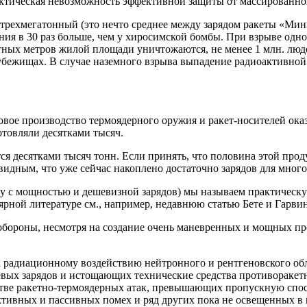
ктическая невозможность эффективной защиты от массированног
трехмегатонный (это нечто среднее между зарядом ракеты «Мин
ения в 30 раз больше, чем у хиросимской бомбы. При взрыве одно
тных метров жилой площади уничтожаются, не менее 1 млн. люде
убежищах. В случае наземного взрыва выпадение радиоактивной
совое производство термоядерного оружия и ракет-носителей ока
отовляли десятками тысяч.
ся десятками тысяч тонн. Если принять, что половина этой прод
видным, что уже сейчас накоплено достаточно зарядов для мног
у с мощностью и дешевизной зарядов) мы называем практическу
ярной литературе см., например, недавнюю статью Бете и Гарвин
 обороны, несмотря на создание очень маневренных и мощных пр
к радиационному воздействию нейтронного и рентгеновского об
евых зарядов и истощающих технические средства противоракет
тве ракетно-термоядерных атак, превышающих пропускную спос
ктивных и пассивных помех и ряд других пока не освещенных в 