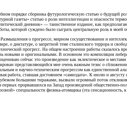
ебном порядке сборника футурологическую статью о будущей рол
атурной газеты» статью о роли интеллигенции и опасности тер
олитический дневник» — таинственное издание, как предполагаю
аботы, которой суждено было сыграть центральную роль в моей 
л «Размышления о прогрессе, мирном сосуществовании и интеллек
ире, о диктатуре, о запретной теме сталинского террора и своб
технический прогресс. На общем настроении работы сказалось в
ень новыми и оригинальными. В основном это компиляция либер
оцениваю сейчас это произведение как эклектическое и местами
лирован представляющийся мне очень важным тезис о сближении
ьным и научно-техническим прогрессом как единственной альте
ая работа, ставшая достоянием «самиздата». К июлю и августу
убежом большими тиражами, вызвали огромный поток откликов в
из первых прорвавшихся на Запад произведений общественно-пол
озной» специальности физика-атомщика (эта сенсационность, к 