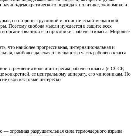
 научно-демократического подхода к политике, экономике и
уры», со стороны трусливой и эгоистической мещанской
ры. Поэтому свобода мысли нуждается в защите всех
й и организованной его прослойки -рабочего класса. Мировые
ь, что наиболее прогрессивная, интернациональная и
льная, наиболее далекая от мещанства часть рабочего класса
ои стремления воле и интересам рабочего класса (в СССР,
ще конкретней, ее центральному аппарату, его чиновникам. Но
а не свои кастовые интересы?
о — огромная разрушительная сила термоядерного взрыва,