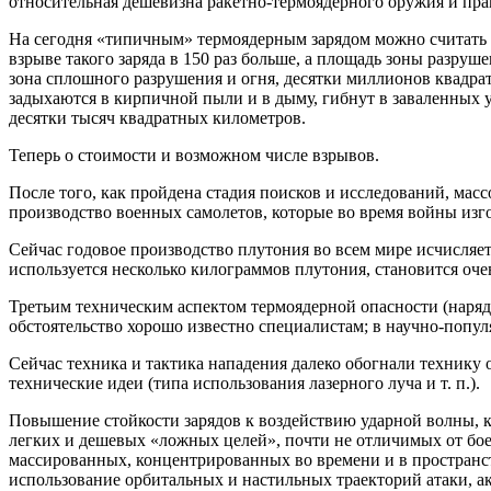
относительная дешевизна ракетно-термоядерного оружия и пра
На сегодня «типичным» термоядерным зарядом можно считать 
взрыве такого заряда в 150 раз больше, а площадь зоны разруш
зона сплошного разрушения и огня, десятки миллионов квадра
задыхаются в кирпичной пыли и в дыму, гибнут в заваленных 
десятки тысяч квадратных километров.
Теперь о стоимости и возможном числе взрывов.
После того, как пройдена стадия поисков и исследований, мас
производство военных самолетов, которые во время войны изг
Сейчас годовое производство плутония во всем мире исчисляет
используется несколько килограммов плутония, становится оче
Третьим техническим аспектом термоядерной опасности (наряд
обстоятельство хорошо известно специалистам; в научно-попул
Сейчас техника и тактика нападения далеко обогнали технику
технические идеи (типа использования лазерного луча и т. п.).
Повышение стойкости зарядов к воздействию ударной волны, 
легких и дешевых «ложных целей», почти не отличимых от бо
массированных, концентрированных во времени и в пространс
использование орбитальных и настильных траекторий атаки, а