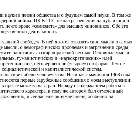
и науки в жизни общества и о будущем самой науки. В том же
моядерной войны. ЦК КПСС не дал разрешения на публикацию
т, нечто вроде «самиздата» для высших чиновников. Обе эти
общественной деятельности.
туальной свободе». В ней я хотел отразить свои мысли о самых
оде мысли, о демографических проблемах и загрязнении среды
ремя ее написания -разгар «пражской весны». Основные мысли,
альных, гуманистических и «наукократических» идей,
 претенциозное, несовершенное («сырое») по форме. Тем не
 социалистической и капиталистической систем,
рнативе гибели человечества. Начиная с мая-июня 1968 года
 относятся первые зарубежные сообщения о моем выступлении;
 прессе множества стран. Наряду с содержанием работы в
итического характера, к тому же автором был отмеченный
сожалению, и сейчас еще окружает меня, особенно на