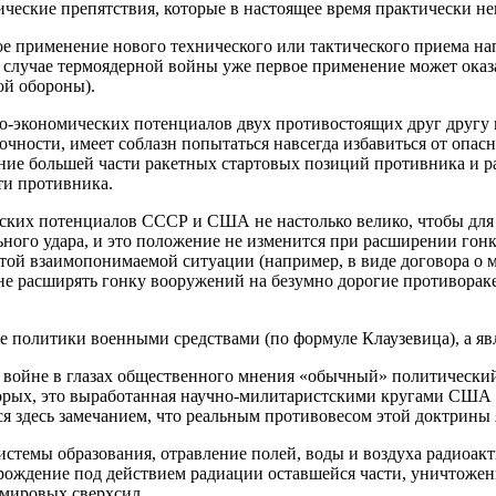
ческие препятствия, которые в настоящее время практически н
ое применение нового технического или тактического приема н
 в случае термоядерной войны уже первое применение может ока
й обороны).
-экономических потенциалов двух противостоящих друг другу пр
чности, имеет соблазн попытаться навсегда избавиться от опа
ение большей части ракетных стартовых позиций противника и р
ти противника.
еских потенциалов СССР и США не настолько велико, чтобы для о
ьного удара, и это положение не изменится при расширении го
той взаимопонимаемой ситуации (например, в виде договора о 
е расширять гонку вооружений на безумно дорогие противораке
е политики военными средствами (по формуле Клаузевица), а яв
войне в глазах общественного мнения «обычный» политический 
орых, это выработанная научно-милитаристскими кругами США с
ся здесь замечанием, что реальным противовесом этой доктрины
стемы образования, отравление полей, воды и воздуха радиоак
вырождение под действием радиации оставшейся части, уничтоже
 мировых сверхсил.