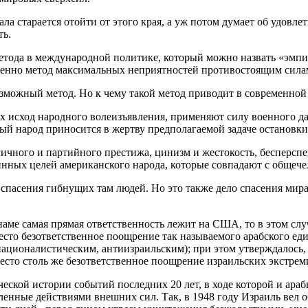
ла старается отойти от этого края, а уж потом думает об удовле
ть.
етода в международной политике, который можно назвать «эмп
менно метод максимальных неприятностей противостоящим силам 
возможный метод. Но к чему такой метод приводит в современно
х исход народного волеизъявления, применяют силу военного д
й народ приносится в жертву предполагаемой задаче остановки
ичного и партийного престижа, цинизм и жестокость, бесперсп
инных целей американского народа, которые совпадают с общеч
спасения гибнущих там людей. Но это также дело спасения мира
ме самая прямая ответственность лежит на США, то в этом слу
место безответственное поощрение так называемого арабского ед
ационалистическим, антиизраильским); при этом утверждалось, 
есто столь же безответственное поощрение израильских экстрем
еской истории событий последних 20 лет, в ходе которой и ара
ленные действиями внешних сил. Так, в 1948 году Израиль вел 