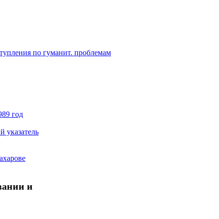
ступления по гуманит. проблемам
989 год
й указатель
ахарове
вании и