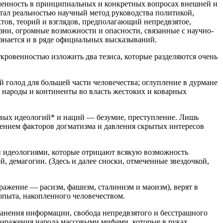
оченность в принципиальных и конкретных вопросах внешней и
 стал реальностью научный метод руководства политикой,
тов, теорий и взглядов, предполагающий непредвзятое,
зни, огромные возможности и опасности, связанные с научно-
знается и в ряде официальных высказываний.
кровенностью изложить два тезиса, которые разделяются очень
 голод для большей части человечества; оглупление в дурмане
 народы и континенты во власть жестоких и коварных
овых идеологий* и наций — безумие, преступление. Лишь
нением факторов догматизма и давления скрытых интересов
ми идеологиями, которые отрицают всякую возможность
 демагогии. (Здесь и далее сноски, отмеченные звездочкой,
ражение — расизм, фашизм, сталинизм и маоизм), верят в
опыта, накопленного человечеством.
ранения информации, свобода непредвзятого и бесстрашного
 заражения народа массовыми мифами, которые в руках