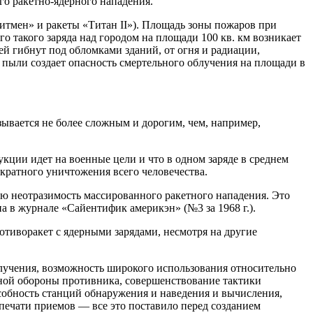
о ракетно-ядерного нападения.
итмен» и ракеты «Титан II»). Площадь зоны пожаров при
го такого заряда над городом на площади 100 кв. км возникает
й гибнут под обломками зданий, от огня и радиации,
 пыли создает опасность смертельного облучения на площади в
зывается не более сложным и дорогим, чем, например,
укции идет на военные цели и что в одном заряде в среднем
ократного уничтожения всего человечества.
ю неотразимость массированного ракетного нападения. Это
а в журнале «Сайентифик америкэн» (№3 за 1968 г.).
отиворакет с ядерными зарядами, несмотря на другие
лучения, возможность широкого использования относительно
ной обороны противника, совершенствование тактики
обность станций обнаружения и наведения и вычисления,
печати приемов — все это поставило перед созданием