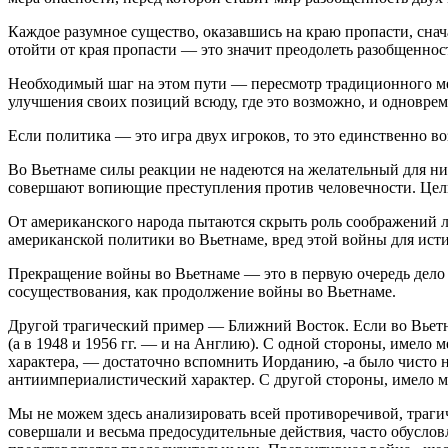
Каждое разумное существо, оказавшись на краю пропасти, снача
отойти от края пропасти — это значит преодолеть разобщеннос
Необходимый шаг на этом пути — пересмотр традиционного м
улучшения своих позиций всюду, где это возможно, и одновре
Если политика — это игра двух игроков, то это единственно 
Во Вьетнаме силы реакции не надеются на желательный для ни
совершают вопиющие преступления против человечности. Целы
От американского народа пытаются скрыть роль соображений л
американской политики во Вьетнаме, вред этой войны для ист
Прекращение войны во Вьетнаме — это в первую очередь дело 
сосуществования, как продолжение войны во Вьетнаме.
Другой трагический пример — Ближний Восток. Если во Вьетна
(а в 1948 и 1956 гг. — и на Англию). С одной стороны, имело 
характера, — достаточно вспомнить Иорданию, -а было чисто н
антиимпериалистический характер. С другой стороны, имело м
Мы не можем здесь анализировать всей противоречивой, трагич
совершали и весьма предосудительные действия, часто обуслов