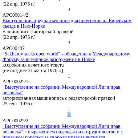
[22 апр. 1975 г.]
3
АРС00014/2
Выступление, предназначенное для прочтения на Еврейском
съезде в Нью-Йорке
машинопись с авторской правкой
[22 апр. 1975 г.]
3
АРС00437
"Sakharov seeks open world" - обращение к Международному
Форуму за всемирное разоружение в Йорке
ксерокопия печатного текста
[не позднее 31 марта 1976 г.]
1
АРС00025/1
"Выступление на собрании Международной Лиги прав
человека"
авторизованная машинопись с редакторской правкой
25 сент. 1976 г.
1
АРС00025/2
"Выступление на собрании Международной Лиги прав
человека" с выражением надежды на сотрудничество и с
призывом бороться за свободу правозащитников