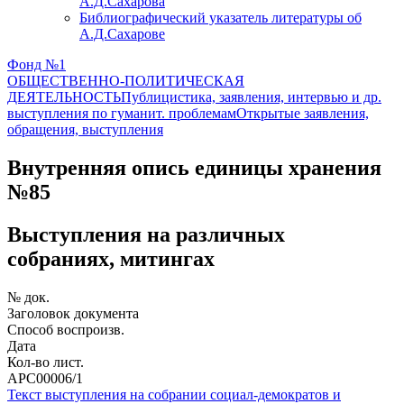
А.Д.Сахарова
Библиографический указатель литературы об
А.Д.Сахарове
Фонд №1
ОБЩЕСТВЕННО-ПОЛИТИЧЕСКАЯ
ДЕЯТЕЛЬНОСТЬ
Публицистика, заявления, интервью и др.
выступления по гуманит. проблемам
Открытые заявления,
обращения, выступления
Внутренняя опись единицы хранения
№85
Выступления на различных
собраниях, митингах
№ док.
Заголовок документа
Способ воспроизв.
Дата
Кол-во лист.
АРС00006/1
Текст выступления на собрании социал-демократов и