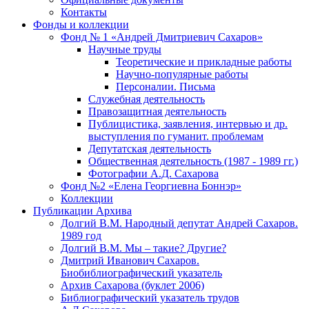
Контакты
Фонды и коллекции
Фонд № 1 «Андрей Дмитриевич Сахаров»
Научные труды
Теоретические и прикладные работы
Научно-популярные работы
Персоналии. Письма
Служебная деятельность
Правозащитная деятельность
Публицистика, заявления, интервью и др.
выступления по гуманит. проблемам
Депутатская деятельность
Общественная деятельность (1987 - 1989 гг.)
Фотографии А.Д. Сахарова
Фонд №2 «Елена Георгиевна Боннэр»
Коллекции
Публикации Архива
Долгий В.М. Народный депутат Андрей Сахаров.
1989 год
Долгий В.М. Мы – такие? Другие?
Дмитрий Иванович Сахаров.
Биобиблиографический указатель
Архив Сахарова (буклет 2006)
Библиографический указатель трудов