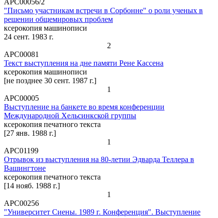
АРС00056/2
"Письмо участникам встречи в Сорбонне" о роли ученых в
решении общемировых проблем
ксерокопия машинописи
24 сент. 1983 г.
2
АРС00081
Текст выступления на дне памяти Рене Кассена
ксерокопия машинописи
[не позднее 30 сент. 1987 г.]
1
АРС00005
Выступление на банкете во время конференции
Международной Хельсинкской группы
ксерокопия печатного текста
[27 янв. 1988 г.]
1
АРС01199
Отрывок из выступления на 80-летии Эдварда Теллера в
Вашингтоне
ксерокопия печатного текста
[14 нояб. 1988 г.]
1
АРС00256
"Университет Сиены. 1989 г. Конференция". Выступление