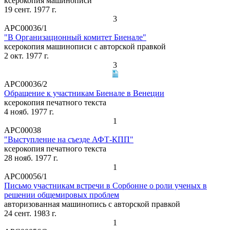
ксерокопия машинописи
19 сент. 1977 г.
3
АРС00036/1
"В Организационный комитет Биенале"
ксерокопия машинописи с авторской правкой
2 окт. 1977 г.
3
АРС00036/2
Обращение к участникам Биенале в Венеции
ксерокопия печатного текста
4 нояб. 1977 г.
1
АРС00038
"Выступление на съезде АФТ-КПП"
ксерокопия печатного текста
28 нояб. 1977 г.
1
АРС00056/1
Письмо участникам встречи в Сорбонне о роли ученых в
решении общемировых проблем
авторизованная машинопись с авторской правкой
24 сент. 1983 г.
1