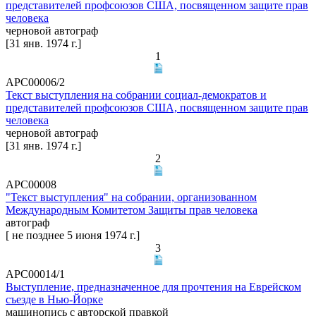
представителей профсоюзов США, посвященном защите прав
человека
черновой автограф
[31 янв. 1974 г.]
1
АРС00006/2
Текст выступления на собрании социал-демократов и
представителей профсоюзов США, посвященном защите прав
человека
черновой автограф
[31 янв. 1974 г.]
2
АРС00008
"Текст выступления" на собрании, организованном
Международным Комитетом Защиты прав человека
автограф
[ не позднее 5 июня 1974 г.]
3
АРС00014/1
Выступление, предназначенное для прочтения на Еврейском
съезде в Нью-Йорке
машинопись с авторской правкой