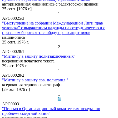
авторизованная машинопись с редакторской правкой
25 сент. [1976 г.]
1
АРС00025/3
"Выступление на собрании Международной Лиги прав
человека" с выражением надежды на сотрудничество и с
призывом бороться за свободу правозащитников
машинопись
25 сент. 1976 г.
2
АРС00028/1
"Митингу в защиту политзаключенных"
ксерокопия печатного текста
29 окт. 1976 г.
1
АРС00028/2
"Митингу в защиту сов. политзакл."
ксерокопия чернового автографа
[29 окт. 1976 г.]
1
АРС00031
"Письмо в Организационный комитет симпозиума по
проблеме смертной казни"