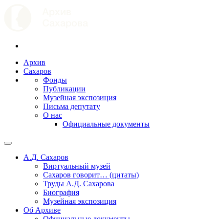
Архив
Сахаров
Фонды
Публикации
Музейная экспозиция
Письма депутату
О нас
Официальные документы
А.Д. Сахаров
Виртуальный музей
Сахаров говорит… (цитаты)
Труды А.Д. Сахарова
Биография
Музейная экспозиция
Об Архиве
Официальные документы