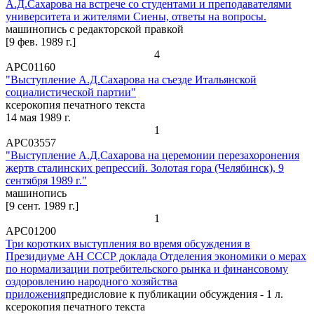
А.Д.Сахарова на встрече со студентами и преподавателями
университета и жителями Сиены, ответы на вопросы.
машинопись с редакторской правкой
[9 фев. 1989 г.]
4
АРС01160
"Выступление А.Д.Сахарова на съезде Итальянской
социалистической партии"
ксерокопия печатного текста
14 мая 1989 г.
1
АРС03557
"Выступление А.Д.Сахарова на церемонии перезахоронения
жертв сталинских репрессий. Золотая гора (Челябинск), 9
сентября 1989 г."
машинопись
[9 сент. 1989 г.]
1
АРС01200
Три коротких выступления во время обсуждения в
Президиуме АН СССР доклада Отделения экономики о мерах
по нормализации потребительского рынка и финансовому
оздоровлению народного хозяйства
приложения
предисловие к публикации обсуждения - 1 л.
ксерокопия печатного текста