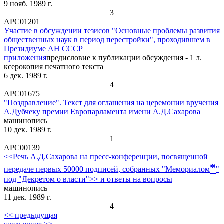
9 нояб. 1989 г.
3
АРС01201
Участие в обсуждении тезисов "Основные проблемы развития
общественных наук в период перестройки", проходившем в
Президиуме АН СССР
приложения
предисловие к публикации обсуждения - 1 л.
ксерокопия печатного текста
6 дек. 1989 г.
4
АРС01675
"Поздравление". Текст для оглашения на церемонии вручения
А.Дубчеку премии Европарламента имени А.Д.Сахарова
машинопись
10 дек. 1989 г.
1
АРС00139
<<Речь А.Д.Сахарова на пресс-конференции, посвященной
*
передаче первых 50000 подписей, собранных "Мемориалом
"
под "Декретом о власти">> и ответы на вопросы
машинопись
11 дек. 1989 г.
4
<< предыдущая