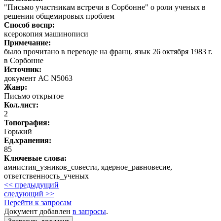
"Письмо участникам встречи в Сорбонне" о роли ученых в
решении общемировых проблем
Способ воспр:
ксерокопия машинописи
Примечание:
было прочитано в переводе на франц. язык 26 октября 1983 г.
в Сорбонне
Источник:
документ АС N5063
Жанр:
Письмо открытое
Кол.лист:
2
Топография:
Горький
Ед.хранения:
85
Ключевые слова:
амнистия_узников_совести, ядерное_равновесие,
ответственность_ученых
<< предыдущий
следующий >>
Перейти к запросам
Документ добавлен
в запросы
.