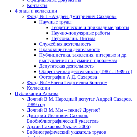
Контакты
Фонды и коллекции
Фонд № 1 «Андрей Дмитриевич Сахаров»
Научные труды
Теоретические и прикладные работы
Научно-популярные работы
Персоналии. Письма
Служебная деятельность
Правозащитная деятельность
Публицистика, заявления, интервью и др.
выступления по гуманит. проблемам
Депутатская деятельность
Общественная деятельность (1987 - 1989 гг.)
Фотографии А.Д. Сахарова
Фонд №2 «Елена Георгиевна Боннэр»
Коллекции
Публикации Архива
Долгий В.М. Народный депутат Андрей Сахаров.
1989 год
Долгий В.М. Мы – такие? Другие?
Дмитрий Иванович Сахаров.
Биобиблиографический указатель
Архив Сахарова (буклет 2006)
Библиографический указатель трудов