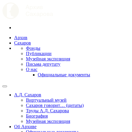
Архив
Сахаров
Фонды
Публикации
Музейная экспозиция
Письма депутату
О нас
Официальные документы
А.Д. Сахаров
Виртуальный музей
Сахаров говорит… (цитаты)
Труды А.Д. Сахарова
Биография
Музейная экспозиция
Об Архиве
Официальные документы