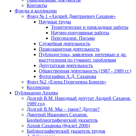
Контакты
Фонды и коллекции
Фонд № 1 «Андрей Дмитриевич Сахаров»
Научные труды
Теоретические и прикладные работы
Научно-популярные работы
Персоналии. Письма
Служебная деятельность
Правозащитная деятельность
Публицистика, заявления, интервью и др.
выступления по гуманит. проблемам
Депутатская деятельность
Общественная деятельность (1987 - 1989 гг.)
Фотографии А.Д. Сахарова
Фонд №2 «Елена Георгиевна Боннэр»
Коллекции
Публикации Архива
Долгий В.М. Народный депутат Андрей Сахаров.
1989 год
Долгий В.М. Мы – такие? Другие?
Дмитрий Иванович Сахаров.
Биобиблиографический указатель
Архив Сахарова (буклет 2006)
Библиографический указатель трудов