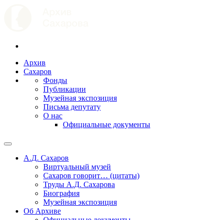
Архив
Сахаров
Фонды
Публикации
Музейная экспозиция
Письма депутату
О нас
Официальные документы
А.Д. Сахаров
Виртуальный музей
Сахаров говорит… (цитаты)
Труды А.Д. Сахарова
Биография
Музейная экспозиция
Об Архиве
Официальные документы