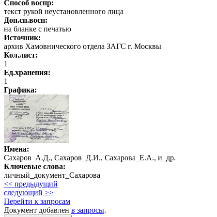
Способ воспр:
текст рукой неустановленного лица
Доп.сп.восп:
на бланке с печатью
Источник:
архив Хамовнического отдела ЗАГС г. Москвы
Кол.лист:
1
Ед.хранения:
1
Графика
:
Имена:
Сахаров_А.Д., Сахаров_Д.И., Сахарова_Е.А., и_др.
Ключевые слова:
личный_документ_Сахарова
<< предыдущий
следующий >>
Перейти к запросам
Документ добавлен
в запросы
.