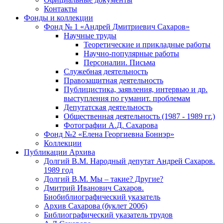
Контакты
Фонды и коллекции
Фонд № 1 «Андрей Дмитриевич Сахаров»
Научные труды
Теоретические и прикладные работы
Научно-популярные работы
Персоналии. Письма
Служебная деятельность
Правозащитная деятельность
Публицистика, заявления, интервью и др.
выступления по гуманит. проблемам
Депутатская деятельность
Общественная деятельность (1987 - 1989 гг.)
Фотографии А.Д. Сахарова
Фонд №2 «Елена Георгиевна Боннэр»
Коллекции
Публикации Архива
Долгий В.М. Народный депутат Андрей Сахаров.
1989 год
Долгий В.М. Мы – такие? Другие?
Дмитрий Иванович Сахаров.
Биобиблиографический указатель
Архив Сахарова (буклет 2006)
Библиографический указатель трудов