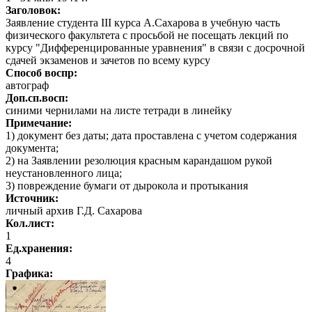
Заголовок:
Заявление студента III курса А.Сахарова в учебную часть
физического факультета с просьбой не посещать лекций по
курсу "Дифференцированные уравнения" в связи с досрочной
сдачей экзаменов и зачетов по всему курсу
Способ воспр:
автограф
Доп.сп.восп:
синими чернилами на листе тетради в линейку
Примечание:
1) документ без даты; дата проставлена с учетом содержания
документа;
2) на Заявлении резолюция красным карандашом рукой
неустановленного лица;
3) повреждение бумаги от дырокола и протыкания
Источник:
личный архив Г.Д. Сахарова
Кол.лист:
1
Ед.хранения:
4
Графика
: