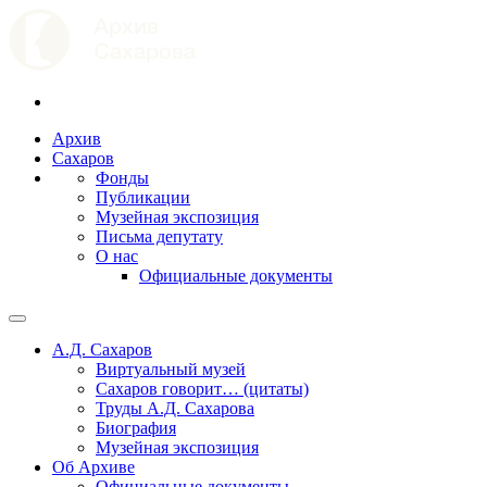
Архив
Сахаров
Фонды
Публикации
Музейная экспозиция
Письма депутату
О нас
Официальные документы
А.Д. Сахаров
Виртуальный музей
Сахаров говорит… (цитаты)
Труды А.Д. Сахарова
Биография
Музейная экспозиция
Об Архиве
Официальные документы