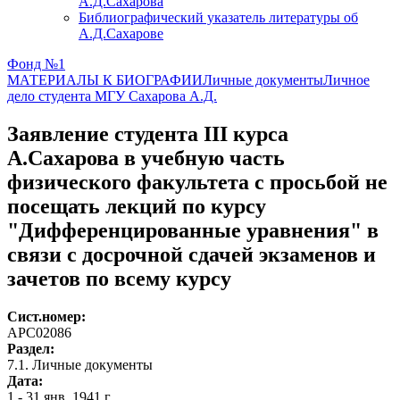
А.Д.Сахарова
Библиографический указатель литературы об
А.Д.Сахарове
Фонд №1
МАТЕРИАЛЫ К БИОГРАФИИ
Личные документы
Личное
дело студента МГУ Сахарова А.Д.
Заявление студента III курса
А.Сахарова в учебную часть
физического факультета с просьбой не
посещать лекций по курсу
"Дифференцированные уравнения" в
связи с досрочной сдачей экзаменов и
зачетов по всему курсу
Сист.номер:
АРС02086
Раздел:
7.1. Личные документы
Дата:
1 - 31 янв. 1941 г.