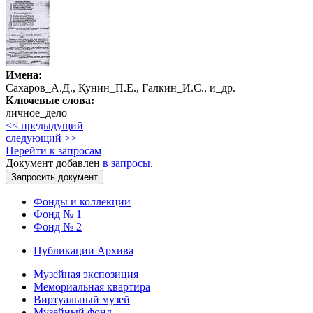
Имена:
Сахаров_А.Д., Кунин_П.Е., Галкин_И.С., и_др.
Ключевые слова:
личное_дело
<< предыдущий
следующий >>
Перейти к запросам
Документ добавлен
в запросы
.
Фонды и коллекции
Фонд № 1
Фонд № 2
Публикации Архива
Музейная экспозиция
Мемориальная квартира
Виртуальный музей
Музейный фонд