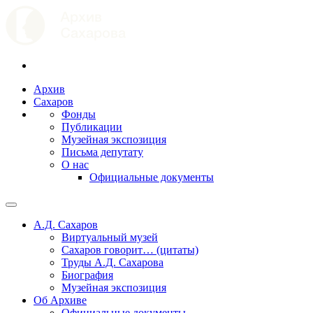
Архив
Сахаров
Фонды
Публикации
Музейная экспозиция
Письма депутату
О нас
Официальные документы
А.Д. Сахаров
Виртуальный музей
Сахаров говорит… (цитаты)
Труды А.Д. Сахарова
Биография
Музейная экспозиция
Об Архиве
Официальные документы