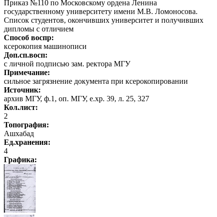
Приказ №110 по Московскому ордена Ленина
государственному университету имени М.В. Ломоносова.
Список студентов, окончивших университет и получивших
дипломы с отличием
Способ воспр:
ксерокопия машинописи
Доп.сп.восп:
с личной подписью зам. ректора МГУ
Примечание:
сильное загрязнение документа при ксерокопировании
Источник:
архив МГУ, ф.1, оп. МГУ, е.хр. 39, л. 25, 327
Кол.лист:
2
Топография:
Ашхабад
Ед.хранения:
4
Графика
: