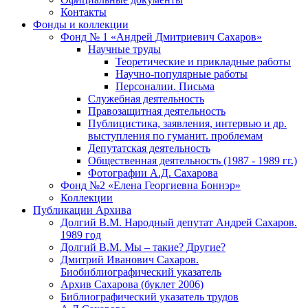
Контакты
Фонды и коллекции
Фонд № 1 «Андрей Дмитриевич Сахаров»
Научные труды
Теоретические и прикладные работы
Научно-популярные работы
Персоналии. Письма
Служебная деятельность
Правозащитная деятельность
Публицистика, заявления, интервью и др.
выступления по гуманит. проблемам
Депутатская деятельность
Общественная деятельность (1987 - 1989 гг.)
Фотографии А.Д. Сахарова
Фонд №2 «Елена Георгиевна Боннэр»
Коллекции
Публикации Архива
Долгий В.М. Народный депутат Андрей Сахаров.
1989 год
Долгий В.М. Мы – такие? Другие?
Дмитрий Иванович Сахаров.
Биобиблиографический указатель
Архив Сахарова (буклет 2006)
Библиографический указатель трудов